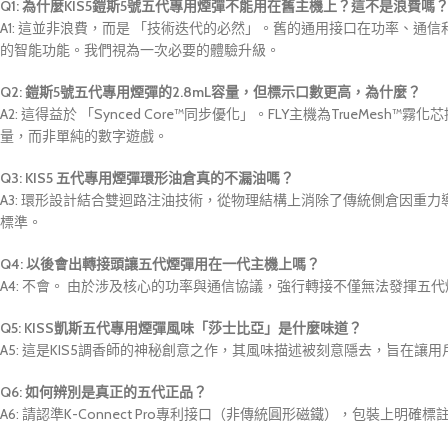
Q1: 為什麼KIS5鎧斯5號五代專用煙彈不能用在舊主機上？這不是浪費嗎
A1: 這並非浪費，而是 「技術迭代的必然」。舊的通用接口在功率、
的智能功能。我們視為一次必要的體驗升級。
Q2: 鎧斯5號五代專用煙彈的2.8mL容量，但標示口數更高，為什麼？
A2: 這得益於 「Synced Core™同步優化」。FLY主機為Tru
量，而非單純的數字遊戲。
Q3: KIS5 五代專用煙彈環形油倉真的不漏油嗎？
A3: 環形設計結合雙迴路注油技術，從物理結構上消除了傳統側倉因
標準。
Q4: 以後會出轉接頭讓五代煙彈用在一代主機上嗎？
A4: 不會。 由於涉及核心的功率與通信協議，強行轉接不僅無法發揮
Q5: KISS凱斯五代專用煙彈風味「莎士比亞」是什麼味道？
A5: 這是KIS5調香師的神秘創意之作，其風味描述被刻意隱去，旨
Q6: 如何辨別是真正的五代正品？
A6: 請認準K-Connect Pro專利接口（非傳統圓形磁鐵），包裝上明確