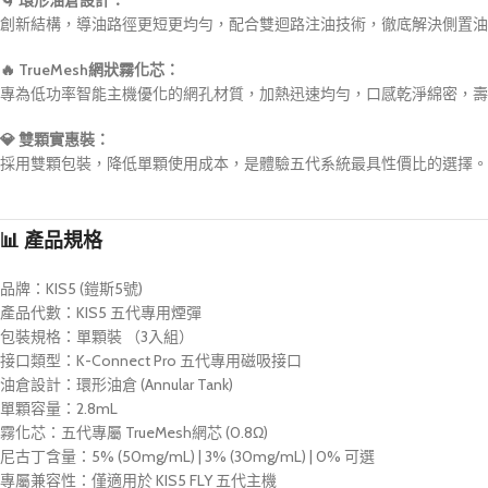
🌀 環形油倉設計：
創新結構，導油路徑更短更均勻，配合雙迴路注油技術，徹底解決側置油
🔥 TrueMesh網狀霧化芯：
專為低功率智能主機優化的網孔材質，加熱迅速均勻，口感乾淨綿密，壽
💎 雙顆實惠裝：
採用雙顆包裝，降低單顆使用成本，是體驗五代系統最具性價比的選擇。
📊 產品規格
品牌：KIS5 (鎧斯5號)
產品代數：KIS5 五代專用煙彈
包裝規格：單顆裝 （3入組）
接口類型：K-Connect Pro 五代專用磁吸接口
油倉設計：環形油倉 (Annular Tank)
單顆容量：2.8mL
霧化芯：五代專屬 TrueMesh網芯 (0.8Ω)
尼古丁含量：5% (50mg/mL) | 3% (30mg/mL) | 0% 可選
專屬兼容性：僅適用於 KIS5 FLY 五代主機