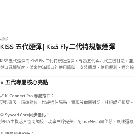
描述
KISS 五代煙彈 | Kis5 Fly二代特規版煙彈
KISS五代煙彈為 Kis5 Fly 二代特規版煙彈，專為五代與六代主
與口感細膩度，帶來飽滿順口的使用體驗。安裝簡單、使用便利，適合追
⭐ 五代專屬核心亮點
🔗 K-Connect Pro 專屬接口：
更強磁吸、精準對位、增設通信觸點，實現設備間對話，杜絕誤插損壞。
⚙️ Synced Core同步優化：
與FLY主機芯片協同調校，功率曲線完美匹配TrueMesh霧化芯，風味還