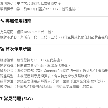
識別通信：支持芯片識別與基礎數據交換
單顆標示口數：約800口 (基於KISS FLY主機智能輸出)
🔧 專屬使用指南
完美適配：僅限 KIS5 FLY 五代主機。
絕對不兼容：與所有一代、二代、三代、四代主機或其他任何品牌主機均
🚀 首次使用步驟
確認設備：確保您擁有KIS5 FLY五代主機。
開封取彈：撕開獨立真空包裝，取出五代煙彈。
磁吸連接：將煙彈底部（有K-Connect Pro接口的一面）靠近FLY
智能識別：主機感應到專用煙彈後，會以特定燈效反饋確認。
靜置醒油：建議首次使用前靜置5-8分鐘，讓環形油倉充分浸潤霧化芯。
觸控啟用：輕觸FLY主機側面感應區，開始享受專屬優化的口感。
❓ 常見問題 (FAQ)