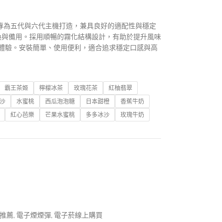
版煙彈，專為五代與六代主機打造，兼具良好的適配性與穩定
換與備用。採用順暢的霧化結構設計，有助於提升風味
體驗。安裝簡單、使用便利，適合追求穩定口感與高
霸王茶姬
檸檬冰茶
玫瑰花茶
紅柚翡翠
沙
水蜜桃
西瓜泡泡糖
日本甜橙
香蕉牛奶
紅心芭樂
芒果水蜜桃
多多冰沙
玫瑰牛奶
推薦
,
電子煙煙彈
,
電子菸線上購買