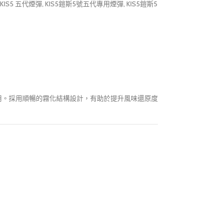
KIS5 五代煙彈
,
KIS5鎧斯5號五代專用煙彈
,
KIS5鎧斯5
與備用。採用順暢的霧化結構設計，有助於提升風味還原度