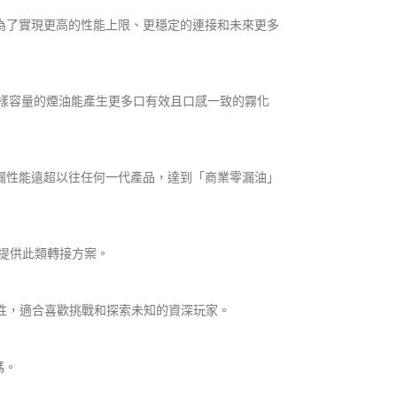
是為了實現更高的性能上限、更穩定的連接和未來更多
因此，同樣容量的煙油能產生更多口有效且口感一致的霧化
防漏性能遠超以往任何一代產品，達到「商業零漏油」
會提供此類轉接方案。
題性，適合喜歡挑戰和探索未知的資深玩家。
碼。