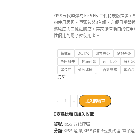
KISS五代煙彈為 Kis5 Fly 二代特規
的使用表現。單顆包裝3入組，方便日常替
還原度與口感細膩度，帶來飽滿順口的使用
性價比的電子煙使用者。
超薄荷
冰河水
龍井春茶
冷泡冰茶
極限紅牛
檸檬可樂
莎士比亞
蘇打冰
黑佳麗
葡萄冰球
百香雙響砲
藍心苺
清除
加入購物車
商品比較
加入收藏
貨號:
KIS5 五代煙彈
分類:
KISS 煙彈
,
KISS鎧斯5號總代理
,
電子煙