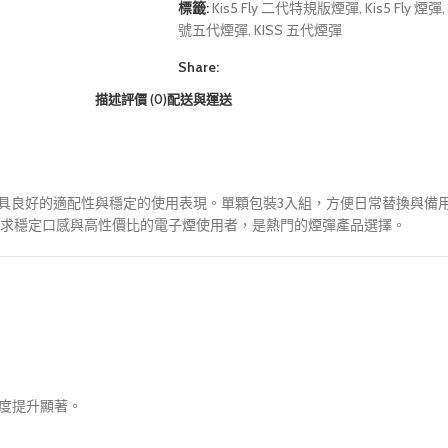
標籤:
Kis5 Fly 二代特規版煙彈
,
Kis5 Fly 煙彈
,
號五代煙彈
,
KISS 五代煙彈
Share:
描述
評價 (0)
配送與運送
機打造，兼具良好的適配性與穩定的使用表現。單顆包裝3入組，方便日常替換
求穩定口感與高性價比的電子煙使用者，是熱門的煙彈產品選擇。
原度提升顯著。