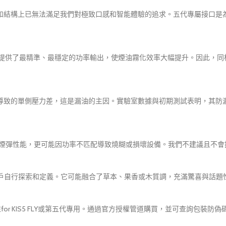
？
通信和結構上已無法滿足我們對極致口感和智能體驗的追求。五代專屬接口
eMesh™霧化芯提供了最精準、最穩定的功率輸出，使煙油霧化效率大幅提升。
重力導致的單側壓力差，這是漏油的主因。實驗室數據與初期測試表明，其
五代煙彈性能，更可能因功率不匹配導致燒糊或損壞設備。我們不建議且不
在讓用戶自行探索和定義。它可能融合了草本、果香或木質調，充滿驚喜與話
標註for KIS5 FLY或第五代專用。通過官方授權管道購買，並可查詢包裝防偽