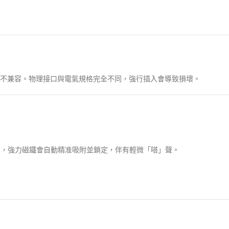
不兼容。物理接口與電氣規格完全不同，強行插入會導致損壞。
主機頂部，強力磁鐵會自動精准吸附並鎖定，伴有輕微「嗒」聲。