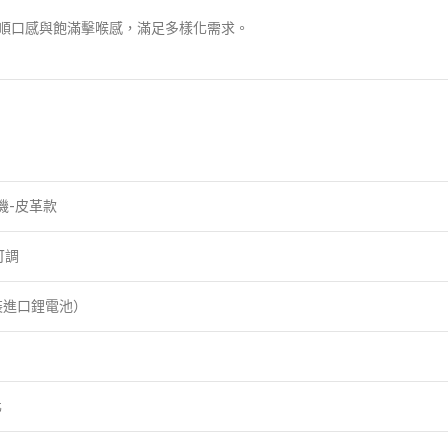
柔順口感與飽滿擊喉感，滿足多樣化需求。
主機-皮革款
可調
原裝進口鋰電池）
化