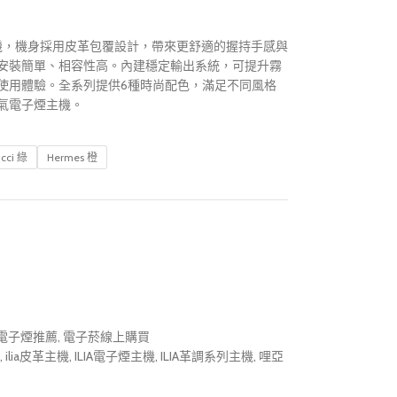
主機，機身採用皮革包覆設計，帶來更舒適的握持手感與
安裝簡單、相容性高。內建穩定輸出系統，可提升霧
使用體驗。全系列提供6種時尚配色，滿足不同風格
氣電子煙主機。
cci 綠
Hermes 橙
電子煙推薦
,
電子菸線上購買
,
ilia皮革主機
,
ILIA電子煙主機
,
ILIA革調系列主機
,
哩亞