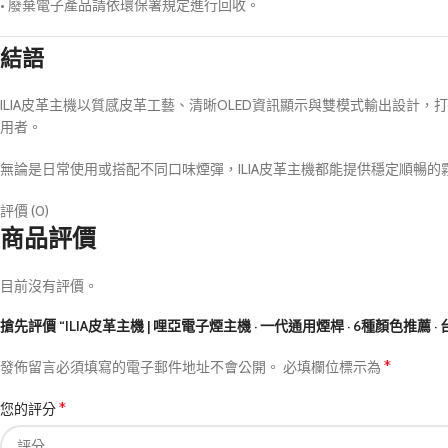
• 廢棄電子產品請依環保署規定進行回收。
結語
ILIA皮革主機以質感皮革工藝、清晰OLED資訊顯示與雙模式輸出設
用者。
無論是日常使用或搭配不同口味煙彈，ILIA皮革主機都能提供穩定順暢
評價 (0)
商品評價
目前沒有評價。
搶先評價 “ILIA皮革主機 | 哩亞電子煙主機 · 一代通用煙桿 · 6種顏色推薦 ·
*
發佈留言必須填寫的電子郵件地址不會公開。
必填欄位標示為
*
您的評分