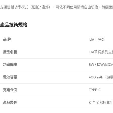
支援雙檔功率模式（細膩 / 濃郁），可依不同使用情境自由切換，兼顧
產品技術規格
品
牌
ILIA｜哩亞
產品名稱
ILIA革調系列
功率輸出
8W / 10W兩檔
電池容量
400mAh（
充電介面
TYPE-C
產品製程
鋁合金陽極氧