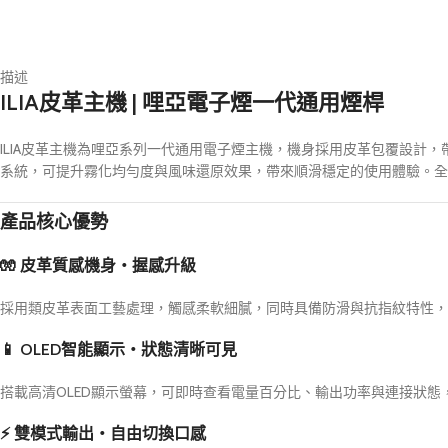
描述
ILIA皮革主機 | 哩亞電子煙一代通用煙桿
ILIA皮革主機為哩亞系列一代通用電子煙主機，機身採用皮革包覆設
系統，可提升霧化均勻度與風味還原效果，帶來順滑穩定的使用體驗。全
產品核心優勢
🧤 皮革質感機身・握感升級
採用類皮革表面工藝處理，觸感柔軟細膩，同時具備防滑與抗指紋特性，
📱 OLED智能顯示・狀態清晰可見
搭載高清OLED顯示螢幕，可即時查看電量百分比、輸出功率與連接狀態
⚡ 雙模式輸出・自由切換口感