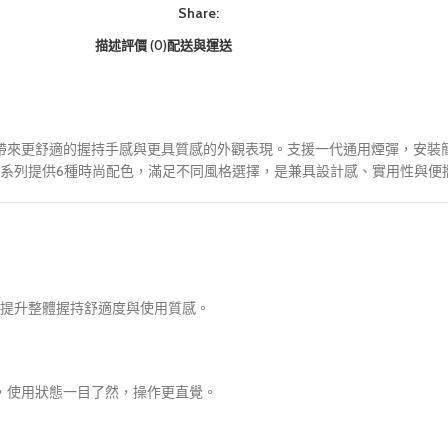
Share:
描述
評價 (0)
配送與運送
計，帶來更舒適的握持手感與更具質感的外觀表現。支援一代通用煙彈，安
系列提供6種時尚配色，滿足不同風格選擇，是兼具設計感、實用性與便
提升整體握持舒適度與使用質感。
，使用狀態一目了然，操作更直覺。