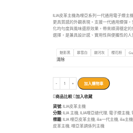
ILIA皮革主機為哩亞系列一代通用電子煙
更具質感的外觀表現。支援一代通用煙彈，
化均勻度與風味還原效果，帶來順滑穩定的
選擇，是兼具設計感、實用性與便攜性的人
魅影黑
慕雪白
銀河灰
櫻花粉
Gu
清除
加入購物車
商品比較
加入收藏
貨號:
ILIA皮革主機
分類:
ILIA 主機
,
ILIA哩亞總代理
,
電子煙主機
,
標籤:
ILIA 哩亞皮革主機
,
ilia一代主機
,
ilia主機
皮革主機
,
哩亞革調係列主機