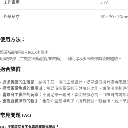
工作電壓
3.7V
外形尺寸
90 × 20 × 20m
使用方法：
將菸彈輕輕插入RELX主機中。
吸取煙彈（主機將自動感應並啟動），即可享受ILIA煙彈順滑的體驗。
適合族群
•
追求質感的生活家
：厭倦千篇一律的工業設計，渴望設備擁有獨特觸感
•
痛恨電量焦慮的實用派
：需要清晰電量顯示與快充功能，讓使用規劃更
•
喜歡自主掌控的玩家
：不滿足單一輸出，享受根據心情、口味自由調節
•
重視直覺操作的新手
：希望介面簡單明了，所有狀態一眼看懂，減少學
常見問題 FAQ
Q1：皮革表面會不會容易磨損或脫皮？