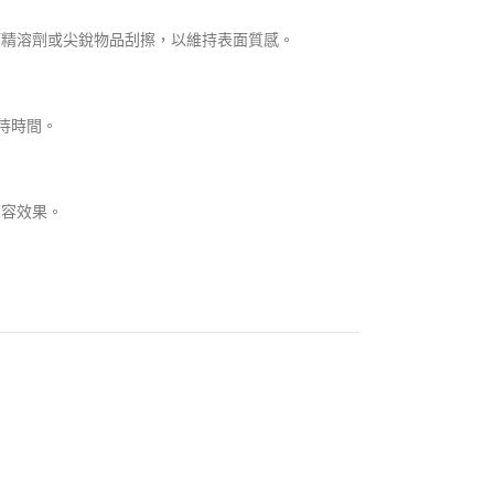
酒精溶劑或尖銳物品刮擦，以維持表面質感。
等待時間。
相容效果。