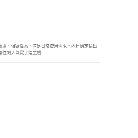
裝簡單、相容性高，滿足日常使用需求。內建穩定輸出
攜性的人氣電子煙主機。