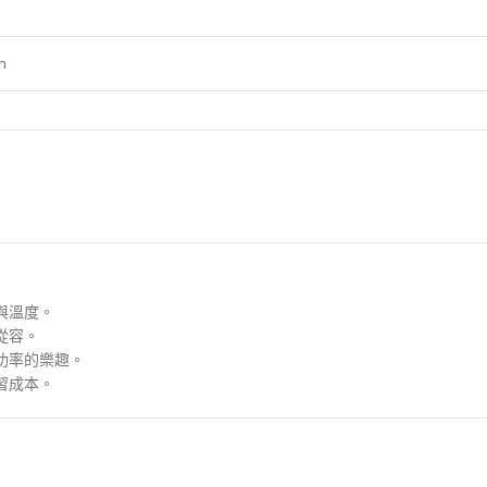
m
與溫度。
從容。
功率的樂趣。
習成本。