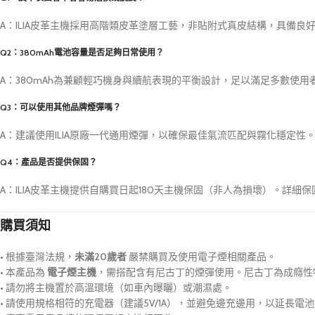
A：ILIA皮革主機採用高階類皮革塗層工藝，非貼附式真皮結構，具備
Q2：380mAh電池容量是否足夠日常使用？
A：380mAh為兼顧輕巧機身與續航表現的平衡設計，足以滿足多數使用
Q3：可以使用其他品牌煙彈嗎？
A：建議使用ILIA原廠一代通用煙彈，以確保最佳氣流匹配與霧化穩定
Q4：產品是否提供保固？
A：ILIA皮革主機提供自購買日起180天主機保固（非人為損壞）。詳
購買須知
• 根據臺灣法規，
未滿20歲者
嚴禁購買及使用電子煙相關產品。
• 本產品為
電子煙主機
，需搭配含有尼古丁的煙彈使用。尼古丁為成癮性
• 請勿將主機置於高溫環境（如車內曝曬）或潮濕處。
• 請使用規格相符的充電器（建議5V/1A），並避免邊充邊用，以延長電