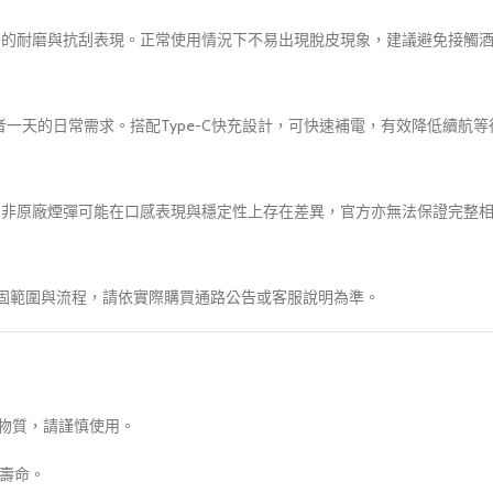
良好的耐磨與抗刮表現。正常使用情況下不易出現脫皮現象，建議避免接觸
者一天的日常需求。搭配Type-C快充設計，可快速補電，有效降低續航
性。非原廠煙彈可能在口感表現與穩定性上存在差異，官方亦無法保證完整
細保固範圍與流程，請依實際購買通路公告或客服說明為準。
物質，請謹慎使用。
池壽命。