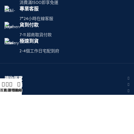
消費滿1500即享免運
專業客服
7*24小時在線客服
貨到付款
7-11 超商取貨付款
極速到貨
2-4個工作日宅配到府
購物導覽
商品分類
熱銷品牌
首頁
商店
購物車
我的賬戶
LINE客服
客戶服務
官方 LINE 客服
Copyright © 2026
RELX悅刻電子煙台灣官網
版权所有