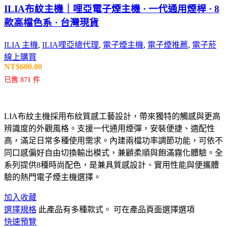
ILIA布紋主機｜哩亞電子煙主機 · 一代通用煙桿 · 8
款高檔色系 · 台灣現貨
ILIA 主機
,
ILIA哩亞總代理
,
電子煙主機
,
電子煙推薦
,
電子菸
線上購買
NT$
600.00
已售 871 件
LIA布紋主機採用布紋質感工藝設計，帶來獨特的觸感與更高
辨識度的外觀風格。支援一代通用煙彈，安裝便捷、適配性
高，滿足日常多種使用需求。內建兩檔功率調節功能，可依不
同口感偏好自由切換輸出模式，兼顧柔順與飽滿霧化體驗。全
系列提供8種時尚配色，是兼具質感設計、實用性能與便攜體
驗的熱門電子煙主機選擇。
加入收藏
選擇規格
此產品有多種款式。 可在產品頁面選擇選項
快速預覽