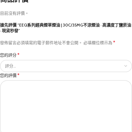
目前沒有評價。
搶先評價 “EEQ系列經典煙草煙油 | 30C/35MG不涼煙油 · 高濃度丁鹽菸油
· 現貨秒發”
*
發佈留言必須填寫的電子郵件地址不會公開。
必填欄位標示為
*
您的評分
*
您的評價