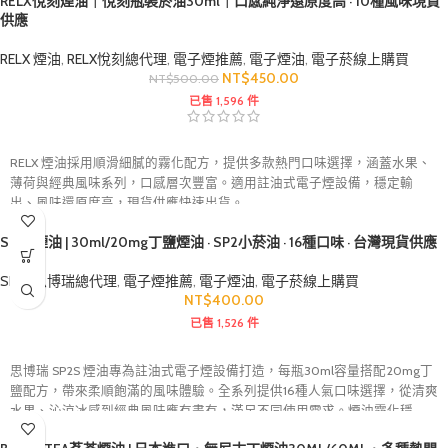
RELX悅刻煙油｜悅刻瓶裝菸油30ml｜口感純淨還原度高 · 10種風味現貨
供應
RELX 煙油
,
RELX悅刻總代理
,
電子煙推薦
,
電子煙油
,
電子菸線上購買
NT$
450.00
NT$
500.00
已售 1,596 件
RELX 煙油採用順滑細膩的霧化配方，提供多款熱門口味選擇，涵蓋水果、
薄荷與經典風味系列，口感層次豐富。適用註油式電子煙設備，穩定輸
出、風味還原度高，現貨供應快速出貨。
SP2S煙油 | 30ml/20mg丁鹽煙油 · SP2小菸油 · 16種口味 · 台灣現貨供應
SP2S思博瑞總代理
,
電子煙推薦
,
電子煙油
,
電子菸線上購買
NT$
400.00
已售 1,526 件
思博瑞 SP2S 煙油專為註油式電子煙設備打造，每瓶30ml容量搭配20mg丁
鹽配方，帶來柔順飽滿的風味體驗。全系列提供16種人氣口味選擇，從清爽
水果、沁涼冰感到經典風味應有盡有，滿足不同使用需求。煙油霧化穩
定、風味還原度高，適用於多數空倉煙彈與註油主機，是追求口感與品質