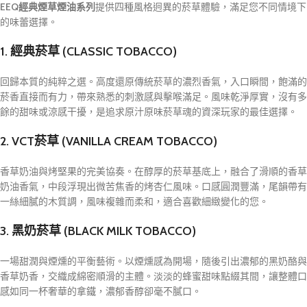
EEQ經典煙草煙油系列
提供四種風格迥異的菸草體驗，滿足您不同情境下
的味蕾選擇。
1. 經典菸草 (CLASSIC TOBACCO)
回歸本質的純粹之選。高度還原傳統菸草的濃烈香氣，入口瞬間，飽滿的
菸香直接而有力，帶來熟悉的刺激感與擊喉滿足。風味乾淨厚實，沒有多
餘的甜味或涼感干擾，是追求原汁原味菸草魂的資深玩家的最佳選擇。
2. VCT菸草 (VANILLA CREAM TOBACCO)
香草奶油與烤堅果的完美協奏。在醇厚的菸草基底上，融合了滑順的香草
奶油香氣，中段浮現出微苦焦香的烤杏仁風味。口感圓潤豐滿，尾韻帶有
一絲細膩的木質調，風味複雜而柔和，適合喜歡細緻變化的您。
3. 黑奶菸草 (BLACK MILK TOBACCO)
一場甜潤與煙燻的平衡藝術。以煙燻感為開場，隨後引出濃郁的黑奶酪與
香草奶香，交織成綿密順滑的主體。淡淡的蜂蜜甜味點綴其間，讓整體口
感如同一杯奢華的拿鐵，濃郁香醇卻毫不膩口。