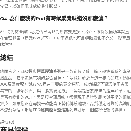
完畢，以確保風味處於最佳狀態。
Q4: 為什麼我的Pod有時候感覺味道沒那麼濃？
A4: 請先檢查霧化芯是否已壽命到期需要更換。另外，確保設備功率設置
在合理範圍（建議15W以下），功率過低也可能導致霧化不充分，影響風
味釋放。
總結
總而言之，
EEQ經典煙草煙油系列
是一款定位明確、追求極致體驗的專業
級產品。它不追逐花哨的混合風味，而是深耕於菸草這一核心領域，透過
30C高濃度配方與35MG尼古丁鹽的黃金搭配，成功捕捉了資深使用者最
看重的「濃郁菸香」與「紮實滿足感」。無論是忠於原味的經典菸草，還
是富有變化的VCT、黑奶與雪茄風味，都體現了品牌對層次與平衡的細膩
把控。如果您正在尋找一款能真正替代傳統體驗、品質穩定可靠的高濃度
不涼菸草油，那麼
EEQ經典煙草煙油系列
無疑是一個值得信賴的選擇。
評價 (0)
商品評價