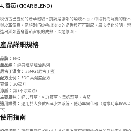
4. 雪茄 (CIGAR BLEND)
模仿古巴雪茄的奢華體驗。前調是濃郁的煙燻木香，中段轉為沉穩的橡木
與皮革氣息，尾韻則巧妙帶出淡淡的奶香與可可甜感。層次變化分明，營
造出猶如置身雪茄窖般的成熟、深邃氛圍。
產品詳細規格
品牌：
EEQ
產品線：
經典煙草煙油系列
尼古丁濃度：
35MG (尼古丁鹽)
配方比例：
30C 高濃度配方
容量：
30毫升
涼感：
無 (不涼煙油)
主要風味：
經典菸草、VCT菸草、黑奶菸草、雪茄
適用設備：
適用於大多數Pod小煙系統、低功率霧化器（建議功率15W以
下）
使用指南
設備搭配：
請使用常見的Pod主機或專為高濃度鹽油設計的低功率小煙設