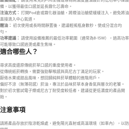
備，以獲得最佳口感並延長霧化芯壽命。
注油方式：
打開Pod倉或霧化器油艙，將煙油沿艙壁緩緩注入，避免將油
直接滴入中心氣道。
醒油：
初次使用或長時間靜置後，建議輕搖瓶身數秒，使成分混合均
勻。
功率建議：
請使用設備推薦的最低功率範圍（通常為8-15W），過高功率
可能導致口感過燙或產生焦味。
適合哪些人？
尋求高度還原傳統菸草口感的重度使用者。
從傳統紙菸轉換，需要強勁擊喉感與高尼古丁滿足的玩家。
厭倦水果或甜品風味，想回歸純粹菸草體驗的進階用戶。
偏好不涼（無薄荷感）菸油，專注於品味菸草本身香氣與層次的老饕。
對於初次嘗試電子煙或尼古丁耐受度較低者，建議從更低濃度的產品開
始。
注意事項
請將產品存放於陰涼乾燥處，避免陽光直射或高溫環境（如車內），以防