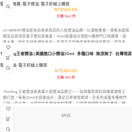
電子煙推薦
,
電子煙油
,
電子菸線上購買
NT$
500.00
已售 960 件
LH VAPEMY煙油是來自馬來西亞的人氣煙油品牌，以濃郁果香、清爽冰感與
穩定品質深受電子煙玩家喜愛。30ml容量設計搭配12種熱門口味選擇，涵
蓋水果、飲料及特色調飲系列，能滿足不同使用者對風味的需求，是許多
電子煙愛好者長期回購的熱門選擇。
The King王者煙油 | 美國進口小煙油30ml · 多種口味 · 無涼無丁 · 台灣現貨
電子煙油
,
電子菸線上購買
NT$
350.00
已售 987 件
The King 王者煙油為美國人氣煙油品牌之一，採用優質原料與專業調香工
藝打造，每瓶30ml大容量設計，滿足日常使用需求。全系列涵蓋多種熱門
口味，從水果、冰感到特色風味皆有選擇，口感順滑細膩且層次豐富。煙
油霧化穩定、風味還原度高，適用於各類註油式電子煙主機與空倉煙彈。
SP2S