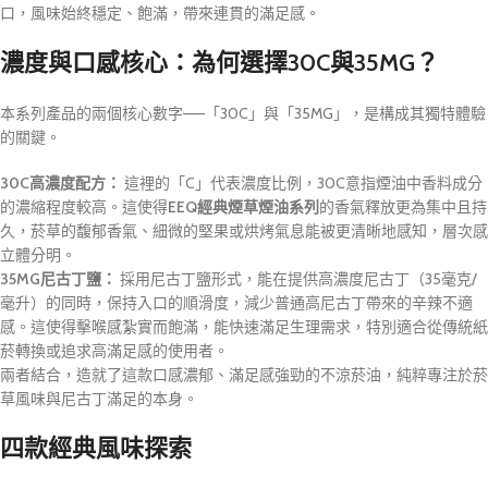
口，風味始終穩定、飽滿，帶來連貫的滿足感。
濃度與口感核心：為何選擇30C與35MG？
本系列產品的兩個核心數字——「30C」與「35MG」，是構成其獨特體驗
的關鍵。
30C高濃度配方：
這裡的「C」代表濃度比例，30C意指煙油中香料成分
的濃縮程度較高。這使得
EEQ經典煙草煙油系列
的香氣釋放更為集中且持
久，菸草的馥郁香氣、細微的堅果或烘烤氣息能被更清晰地感知，層次感
立體分明。
35MG尼古丁鹽：
採用尼古丁鹽形式，能在提供高濃度尼古丁（35毫克/
毫升）的同時，保持入口的順滑度，減少普通高尼古丁帶來的辛辣不適
感。這使得擊喉感紮實而飽滿，能快速滿足生理需求，特別適合從傳統紙
菸轉換或追求高滿足感的使用者。
兩者結合，造就了這款口感濃郁、滿足感強勁的不涼菸油，純粹專注於菸
草風味與尼古丁滿足的本身。
四款經典風味探索