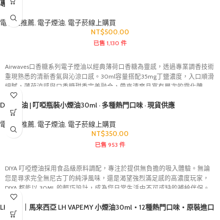
專用
電子煙推薦
,
電子煙油
,
電子菸線上購買
NT$
500.00
已售 1,130 件
Airwaves口香糖系列電子煙油以經典薄荷口香糖為靈感，透過專業調香技術
重現熟悉的清新香氣與沁涼口感。30ml容量搭配35mg丁鹽濃度，入口順滑
細膩，薄荷涼感與口香糖甜香完美融合，帶來清爽且富有層次的霧化體
驗。美國原裝進口品質穩定，風味還原度高，不易產生甜膩感，特別適合
DIYA煙油 | 叮啞瓶裝小煙油30ml · 多種熱門口味 · 現貨供應
喜愛清涼系與薄荷系口味的使用者。
電子煙推薦
,
電子煙油
,
電子菸線上購買
NT$
350.00
已售 953 件
DIYA 叮啞煙油採用食品級原料調配，專注於提供無負擔的吸入體驗。無論
您是尋求完全無尼古丁的純淨風味，還是渴望強烈滿足感的高濃度玩家，
DIYA 都能以 30ML 的輕巧設計，成為您日常生活中不可或缺的補給伴侶。
LH煙油｜馬來西亞 LH VAPEMY 小煙油30ml・12種熱門口味・原裝進口