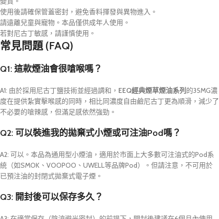
變質。
使用後請確保管蓋密封，避免香料揮發與異物進入。
請遠離兒童與寵物。本品僅供成年人使用。
若對尼古丁敏感，請謹慎使用。
常見問題 (FAQ)
Q1: 這款煙油會很嗆喉嗎？
A1: 由於採用尼古丁鹽技術並經過調和，
EEQ經典煙草煙油系列
的35MG濃
度在提供紮實擊喉感的同時，相比同濃度自由鹼尼古丁更為順滑，減少了
不必要的嗆辣感，但滿足感依然強勁。
Q2: 可以裝進我的拋棄式小煙或可注油Pod嗎？
A2: 可以。本品為通用型小煙油，適用於市面上大多數可注油式的Pod系
統（如SMOK、VOOPOO、UWELL等品牌Pod）。但請注意，不可用於
已預注油的封閉式拋棄式電子煙。
Q3: 開封後可以保存多久？
A3: 在適當保存（陰涼避光密封）的前提下，開封後建議在6個月內使用