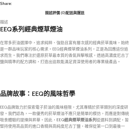
Share:
描述
評價 (0)
配送與運送
描述
EEQ系列經典煙草煙油
在眾多菸油選擇中，追求純粹、強勁且富有層次感的經典菸草風味，始終
是一群品味玩家的核心需求。EEQ經典煙草煙油系列，正是為回應這份追
求而生。我們專注於還原菸草最本質的香氣與擊喉感，透過高濃度尼古丁
鹽與精準的配方調和，打造出這款能滿足資深使用者的專業級產品。
品牌故事：EEQ的風味哲學
EEQ品牌致力於探索電子菸油的風味極限，尤其專精於菸草類別的深度研
發。我們認為，一款優秀的菸草煙油不應只是簡單的模仿，而應是對傳統
吸食體驗的提煉與昇華。因此，
EEQ經典煙草煙油系列
從選料到調配，皆
堅持使用高品質的進口香精與高純度尼古丁鹽，確保從第一口到最後一