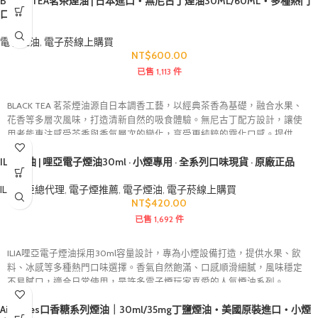
BLACK TEA茗茶煙油 | 日本進口・無尼古丁煙油30ML/60ML・多種熱門
玩家的熱門煙油選擇。
口味
電子煙油
,
電子菸線上購買
NT$
600.00
已售 1,113 件
BLACK TEA 茗茶煙油源自日本調香工藝，以經典茶香為基礎，融合水果、
花香等多層次風味，打造清新自然的吸食體驗。無尼古丁配方設計，讓使
用者能專注感受茶香與香氣層次的變化，享受更純粹的霧化口感。提供
30ml與60ml兩種容量，以及多種熱門口味選擇，從清爽果茶到濃郁紅茶風
ILIA煙油 | 哩亞電子煙油30ml · 小煙專用 · 全系列口味現貨 · 原廠正品
味皆能滿足不同喜好。
ILIA哩亞總代理
,
電子煙推薦
,
電子煙油
,
電子菸線上購買
NT$
420.00
已售 1,692 件
ILIA哩亞電子煙油採用30ml容量設計，專為小煙設備打造，提供水果、飲
料、冰感等多種熱門口味選擇。香氣自然飽滿、口感順滑細膩，風味穩定
不易膩口，適合日常使用，是許多電子煙玩家喜愛的人氣煙油系列。
Airwaves口香糖系列煙油｜30ml/35mg丁鹽煙油・美國原裝進口・小煙