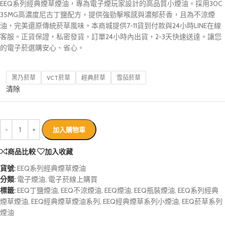
EEQ系列經典煙草煙油，專為電子煙玩家設計的高品質小煙油。採用30C
35MG高濃度尼古丁鹽配方，提供強勁擊喉感與濃郁菸香，且為不涼煙
油，完美還原傳統菸草風味。本商城提供7-11貨到付款與24小時LINE在線
客服。正貨保證，私密發貨，訂單24小時內出貨，2-3天快速送達。讓您
的電子菸選購安心、省心。
黑乃菸草
VCT菸草
經典菸草
雪茄菸草
清除
加入購物車
商品比較
加入收藏
貨號:
EEQ系列經典煙草煙油
分類:
電子煙油
,
電子菸線上購買
標籤:
EEQ丁鹽煙油
,
EEQ不涼煙油
,
EEQ煙油
,
EEQ瓶裝煙油
,
EEQ系列經典
煙草煙油
,
EEQ經典煙草煙油系列
,
EEQ經典煙草系列小煙油
,
EEQ菸草系列
煙油