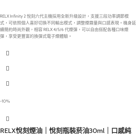
RELX Infinity 2 悅刻六代主機採用全新升級設計，支援三段功率調節模
式，可依照個人喜好切換不同輸出模式，調整煙霧量與口感表現。機身延
續簡約時尚外觀，相容 RELX 4/5/6 代煙彈，可以自由搭配各種口味煙
彈，享受更豐富的換彈式電子煙體驗。
-10%
RELX悅刻煙油｜悅刻瓶裝菸油30ml｜口感純