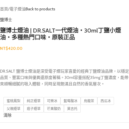
首頁
/
電子煙油
Back to products
鹽博士
鹽博士煙油 | DR.SALT一代煙油・30ml丁鹽小煙
油・多種熱門口味・原裝正品
NT$
420.00
DR.SALT 鹽博士煙油是深受電子煙玩家喜愛的經典丁鹽煙油品牌，以穩定
品質、豐富口味與優異還原度著稱。30ml容量搭配35mg丁鹽濃度，能帶
來順暢細膩的吸入體驗，同時呈現飽滿且自然的香氣層次。
蜜桃鳳梨
純正煙草
可樂冰
藍莓酸冰
烏龍茶
西瓜冰
父親煙草
痞子煙草
芒果酸奶
莫吉托
清除