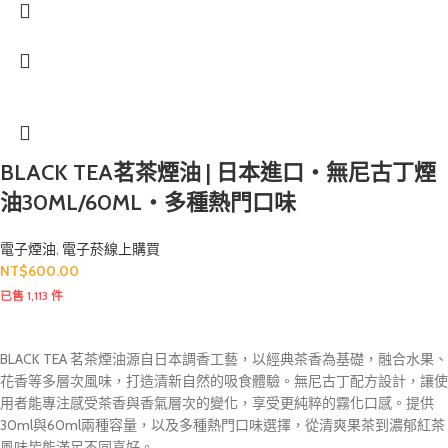
BLACK TEA茗茶煙油 | 日本進口・無尼古丁煙
油30ML/60ML・多種熱門口味
電子煙油
,
電子菸線上購買
NT$
600.00
已售 1,113 件
BLACK TEA 茗茶煙油源自日本調香工藝，以經典茶香為基礎，融合水果、
花香等多層次風味，打造清新自然的吸食體驗。無尼古丁配方設計，讓使
用者能專注感受茶香與香氣層次的變化，享受更純粹的霧化口感。提供
30ml與60ml兩種容量，以及多種熱門口味選擇，從清爽果茶到濃郁紅茶
風味皆能滿足不同喜好。