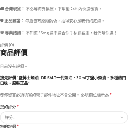
🚚 台灣現貨：
不必等海外集運，下單後 24H 內快速發貨。
🛡️ 正品驗證：
每瓶皆有原廠防偽，抽得安心是我們的底線。
💬 專業諮詢：
不知道 35mg 適不適合你？私訊客服，我們幫你選！
評價 (0)
商品評價
目前沒有評價。
搶先評價 “鹽博士煙油 | DR.SALT一代煙油・30ml丁鹽小煙油・多種熱門
口味・原裝正品”
*
發佈留言必須填寫的電子郵件地址不會公開。
必填欄位標示為
*
您的評分
*
您的評價