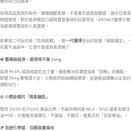
適合自己的選擇。
採用高品質原料製作，煙霧細膩柔順，不易產生過度甜膩感，適合日常長
時間使用。對於追求穩定口感與豐富風味的玩家而言，DR.SALT鹽博士煙
油是值得嘗試的人氣選擇。
如果說二代玩的是「花俏新穎」，那
一代鹽博士
玩的就是「極致穩定」。
在萬千油品中，它憑什麼成為長青樹？
💎 醫藥級純淨，順滑得不像 35mg
採用 99.6% 超高純度尼古丁鹽，徹底解決高濃度油易「刮喉」的痛點。
即便 35mg 擊喉感十足，入喉依然如絲綢般順滑，這是新品牌難以企及的
調配功力。
⚖️ 小煙設備的「萬能鑰匙」
堅持 50/50 的 PG/VG 黃金比例。不論你用的是 RELX、SP2S 還是各類注
油 POD，它都能完美霧化，不漏油、不糊芯，是真正的「百搭神油」。
🍂 拒絕化學感，回歸真實風味