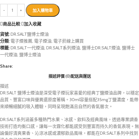
加入購物車
商品比較
加入收藏
貨號:
DR.SALT鹽博士煙油
分類:
電子煙推薦
,
電子煙油
,
電子菸線上購買
標籤:
DR.SALT一代煙油
,
DR.SALT系列煙油
,
鹽博士DR.SALT煙油
,
鹽博士
一代煙油
,
鹽博士煙油
Share:
描述
評價 (0)
配送與運送
描述
DR.SALT 鹽博士煙油是深受電子煙玩家喜愛的經典丁鹽煙油品牌，以穩定
品質、豐富口味與優異還原度著稱。30ml容量搭配35mg丁鹽濃度，能帶
來順暢細膩的吸入體驗，同時呈現飽滿且自然的香氣層次。
DR.SALT系列涵蓋多種熱門水果、冰感、飲料及經典風味，透過專業調香
技術打造均衡口感，讓每一次霧化都能感受到豐富而持久的香氣表現。無
論偏好清爽果香、沁涼冰感或濃郁飲品風味，都能在DR.SALT系列中找到