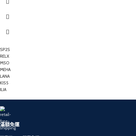
SP2S
RELX
MSO
MEHA
LANA
KIS5
ILIA
滿額免運