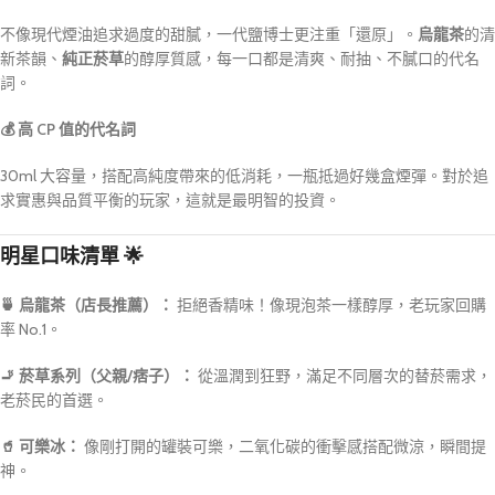
不像現代煙油追求過度的甜膩，一代鹽博士更注重「還原」。
烏龍茶
的清
新茶韻、
純正菸草
的醇厚質感，每一口都是清爽、耐抽、不膩口的代名
詞。
💰 高 CP 值的代名詞
30ml 大容量，搭配高純度帶來的低消耗，一瓶抵過好幾盒煙彈。對於追
求實惠與品質平衡的玩家，這就是最明智的投資。
明星口味清單
🌟
🍵 烏龍茶（店長推薦）：
拒絕香精味！像現泡茶一樣醇厚，老玩家回購
率 No.1。
🚬 菸草系列（父親/痞子）：
從溫潤到狂野，滿足不同層次的替菸需求，
老菸民的首選。
🥤 可樂冰：
像剛打開的罐裝可樂，二氧化碳的衝擊感搭配微涼，瞬間提
神。