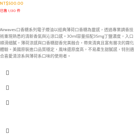
NT$
500.00
已售 1,130 件
Airwaves口香糖系列電子煙油以經典薄荷口香糖為靈感，透過專業調香技
術重現熟悉的清新香氣與沁涼口感。30ml容量搭配35mg丁鹽濃度，入口
順滑細膩，薄荷涼感與口香糖甜香完美融合，帶來清爽且富有層次的霧化
體驗。美國原裝進口品質穩定，風味還原度高，不易產生甜膩感，特別適
合喜愛清涼系與薄荷系口味的使用者。