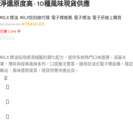
淨還原度高 · 10種風味現貨供應
RELX 煙油
,
RELX悅刻總代理
,
電子煙推薦
,
電子煙油
,
電子菸線上購買
NT$
450.00
NT$
500.00
已售 1,596 件
RELX 煙油採用順滑細膩的霧化配方，提供多款熱門口味選擇，涵蓋水
果、薄荷與經典風味系列，口感層次豐富。適用註油式電子煙設備，穩定
輸出、風味還原度高，現貨供應快速出貨。