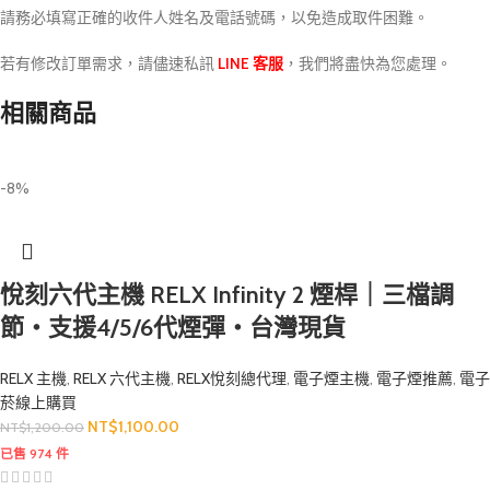
請務必填寫正確的收件人姓名及電話號碼，以免造成取件困難。
若有修改訂單需求，請儘速私訊
LINE 客服
，我們將盡快為您處理。
相關商品
-8%
悅刻六代主機 RELX Infinity 2 煙桿｜三檔調
節・支援4/5/6代煙彈・台灣現貨
RELX 主機
,
RELX 六代主機
,
RELX悅刻總代理
,
電子煙主機
,
電子煙推薦
,
電子
菸線上購買
NT$
1,100.00
NT$
1,200.00
已售 974 件