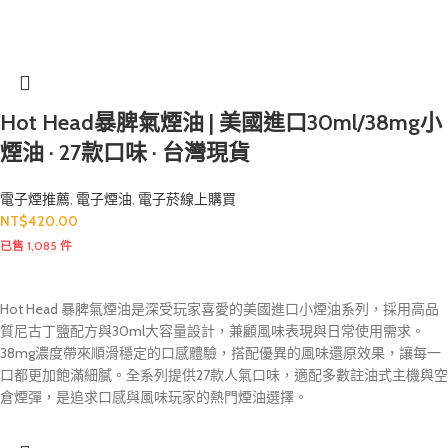
Hot Head暴脾氣煙油 | 美國進口30ml/38mg小
煙油 · 27款口味 · 台灣現貨
電子煙推薦
,
電子煙油
,
電子菸線上購買
NT$
420.00
已售 1,085 件
Hot Head 暴脾氣煙油是深受玩家喜愛的美國進口小煙油系列，採用高品
質尼古丁鹽配方與30ml大容量設計，兼顧風味表現與日常使用需求。
38mg濃度帶來順滑穩定的口感體驗，搭配優異的風味還原效果，讓每一
口都更加飽滿細膩。全系列提供27款人氣口味，適配多數註油式主機與空
倉煙彈，是追求口感與風味玩家的熱門煙油選擇。