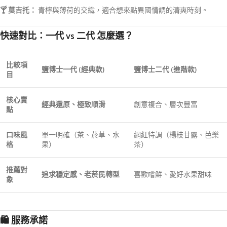
🍸 莫吉托：
青檸與薄荷的交織，適合想來點異國情調的清爽時刻。
快速對比：一代 vs 二代 怎麼選？
比較項
鹽博士一代 (經典款)
鹽博士二代 (進階款)
目
核心賣
經典還原、極致順滑
創意複合、層次豐富
點
口味風
單一明確（茶、菸草、水
網紅特調（楊枝甘露、芭樂
格
果）
茶）
推薦對
追求穩定感、老菸民轉型
喜歡嚐鮮、愛好水果甜味
象
🛍️ 服務承諾