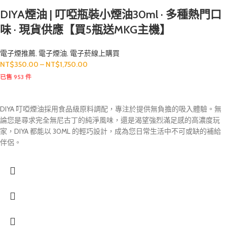
DIYA煙油 | 叮啞瓶裝小煙油30ml · 多種熱門口
味 · 現貨供應【買5瓶送MKG主機】
電子煙推薦
,
電子煙油
,
電子菸線上購買
NT$
350.00
–
NT$
1,750.00
已售 953 件
DIYA 叮啞煙油採用食品級原料調配，專注於提供無負擔的吸入體驗。無
論您是尋求完全無尼古丁的純淨風味，還是渴望強烈滿足感的高濃度玩
家，DIYA 都能以 30ML 的輕巧設計，成為您日常生活中不可或缺的補給
伴侶。