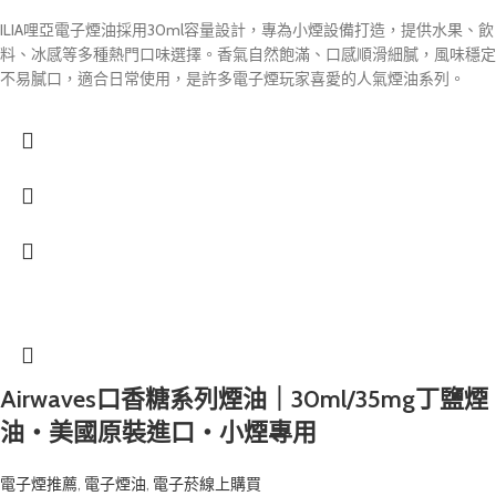
ILIA哩亞電子煙油採用30ml容量設計，專為小煙設備打造，提供水果、飲
料、冰感等多種熱門口味選擇。香氣自然飽滿、口感順滑細膩，風味穩定
不易膩口，適合日常使用，是許多電子煙玩家喜愛的人氣煙油系列。
Airwaves口香糖系列煙油｜30ml/35mg丁鹽煙
油・美國原裝進口・小煙專用
電子煙推薦
,
電子煙油
,
電子菸線上購買