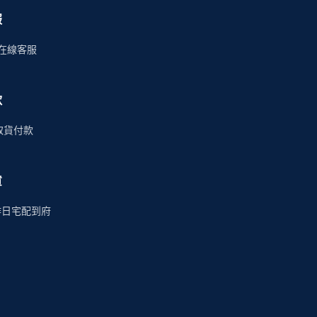
服
時在線客服
款
商取貨付款
貨
作日宅配到府