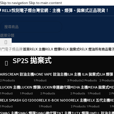
Skip to navigation
Skip to main content
🛡️ RELX悅刻電子煙台灣官網：主機、煙彈、拋棄式正品現貨！
選擇分類
熱門電子煙品牌
首頁
RELX 主機
RELX 煙彈
RELX 拋棄式
RELX 煙油
所有商品
電
SP2S 拋棄式
AIRSCREAM 註油主機
AONE VAPE 註油主機
ILIA 主機
ILIA 拋棄式
ILIA 煙彈
2 Products
1 Product
3 Products
2 Products
2 Products
LUCKIN 主機
LUCKIN 煙彈
LUCKIN幸運總代理
MEHA 主機
MEHA 拋棄式
ME
1 Product
1 Product
2 Products
2 Products
1 Product
2 P
RELX SMASH GO 12000
RELX X-BOX 16000
RELX 主機
RELX 五代主機
R
1 Product
1 Product
2 Products
1 Product
1 
SWAG 主機
SWAG 煙彈
SWAG總代理
TNT 主機
TUTX 煙彈
UWELL 註油主