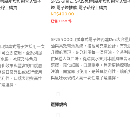
思博瑞總代理
,
拋棄式電子
SP2S 拋棄式
,
SP2S思博瑞總代理
,
拋棄式電
菸線上購買
煙
,
電子煙推薦
,
電子菸線上購買
NT$
400.00
已售 1,850 件
SP2S 9000口拋棄式電子煙內建12ml大容量
油與高效電池系統，搭載可充電設計，有效
 5000口拋棄式電子煙採用一次
升續航表現，充分利用每一滴煙油。全系列
即可立即使用。全系列提
供16種人氣口味，從清爽水果到冰感風味皆
蓋水果、冰感及特色風
選擇，霧化細膩、口感穩定。無需更換煙彈
霧化效果與豐富的口感層
注油，開盒即可使用，是兼具便利性、續航
無論日常外出或旅行使用
與風味表現的人氣一次性電子煙選擇。
便利性、口感表現與高性
子煙選擇。
選擇規格