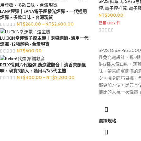
SP2S 拋棄式
,
SP2S
煙
,
電子煙推薦
,
電子
LANA煙彈｜LANA電子煙發光煙彈・一代通用
NT$
300.00
煙彈・多款口味・台灣現貨
已售 1,852 件
NT$
260.00
–
NT$
2,600.00
LUCKIN幸運電子煙主機｜兩檔調節 · 通用一代
煙彈 · 12種顏色 · 台灣現貨
SP2S Once Pro
NT$
600.00
性免充電設計，拆封
供12種人氣口味，涵
RELX悅刻六代煙彈 勁涼鐵觀音｜清香茶韻風
味・現貨3顆入・通用4/5/6代主機
味，帶來細膩飽滿的
NT$
400.00
–
NT$
2,200.00
次。機身輕巧易攜，
都更加方便，是兼具
價比的人氣一次性電
選擇規格