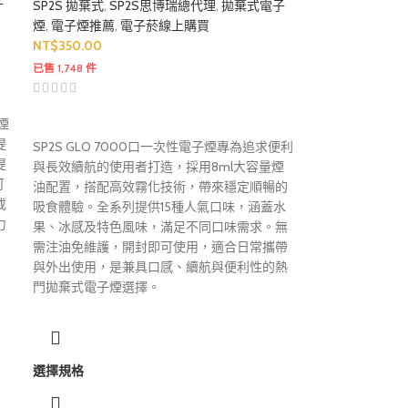
子
SP2S 拋棄式
,
SP2S思博瑞總代理
,
拋棄式電子
煙
,
電子煙推薦
,
電子菸線上購買
NT$
350.00
已售 1,748 件
煙
提
SP2S GLO 7000口一次性電子煙專為追求便利
提
與長效續航的使用者打造，採用8ml大容量煙
可
油配置，搭配高效霧化技術，帶來穩定順暢的
或
吸食體驗。全系列提供15種人氣口味，涵蓋水
力
果、冰感及特色風味，滿足不同口味需求。無
需注油免維護，開封即可使用，適合日常攜帶
與外出使用，是兼具口感、續航與便利性的熱
門拋棄式電子煙選擇。
選擇規格