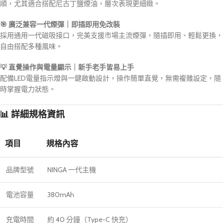
順，尤其適合搭配尼古丁鹽煙油，層次表現更細緻。
🎯 廣泛兼容一代煙彈｜即插即用免改裝
採用通用一代磁吸接口，完美支援市場主流煙彈，隨插即用、輕鬆更換，
自由搭配多種風味。
💡 直覺操作與電量顯示｜新手老手皆易上手
配備LED電量指示燈與一鍵啟動設計，操作簡單直覺，無需複雜設定，隨
時掌握電力狀態。
📊 詳細規格資訊
項目
規格內容
品牌型號
NINGA 一代主機
電池容量
380mAh
充電時間
約 40 分鐘（Type-C 快充）