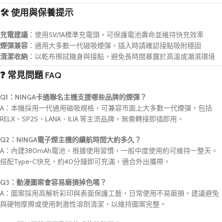
🛠️ 使用與保養提示
充電建議
：使用5V/1A標準充電頭，可保護電池壽命並維持快充效率
煙彈兼容
：適用大多數一代磁吸煙彈，插入時請確認接點吸附穩固
清潔收納
：以乾布擦拭機身與接點，避免長時間暴露於高溫或潮濕環境
❓ 常見問題 FAQ
Q1：NINGA卡通聯名主機支援哪些品牌的煙彈？
A：本機採用一代通用磁吸規格，可兼容市面上大多數一代煙彈，包括
RELX、SP2S、LANA、ILIA 等主流品牌，無需轉接即插即用。
Q2：NINGA電子煙主機的續航時間大約多久？
A：內建380mAh電池，根據使用習慣，一般中度使用約可維持一整天。
搭配Type-C快充，約40分鐘即可充滿，適合外出攜帶。
Q3：動漫圖案會容易磨損掉色嗎？
A：圖案採用高解析彩印與表面保護工藝，日常使用不易磨損。建議避免
與硬物摩擦或使用刺激性溶劑清潔，以維持圖案完整。