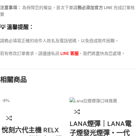
注意事項：
為保障您的權益，首次下單請
務必添加官方 LINE
完成訂單核
實
💡 溫馨提醒：
請務必填寫正確的收件人姓名及電話號碼，以免造成取件困難。
若有修改訂單需求，請儘速私訊
LINE 客服
，我們將盡快為您處理。
相關商品
-8%
LANA煙彈｜LANA電
悅刻六代主機 RELX
子煙發光煙彈・一代