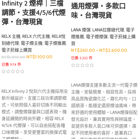
Infinity 2 煙桿｜三檔
通用煙彈・多款口
調節・支援4/5/6代煙
味・台灣現貨
彈・台灣現貨
LANA 煙彈
,
LANA拉娜總代理
,
電子
RELX 主機
,
RELX 六代主機
,
RELX悅
煙推薦
,
電子煙煙彈
,
電子菸線上購
刻總代理
,
電子煙主機
,
電子煙推薦
,
買
電子菸線上購買
NT$
260.00
–
NT$
2,600.00
NT$
1,100.00
NT$
1,200.00
已售 3,222 件
已售 974 件
LANA煙彈支援多數主流一代電子煙
RELX Infinity 2 悅刻六代主機採用全
主機，安裝簡單、相容性高。採用
新升級設計，支援三段功率調節模
高品質陶瓷霧化芯，霧化均勻、口
式，可依照個人喜好切換不同輸出
感順滑，能穩定還原煙油風味，帶
模式，調整煙霧量與口感表現。機
來舒適的使用體驗。LANA煙彈搭配
身延續簡約時尚外觀，相容 RELX
發光設計，兼具實用性與辨識度，
4/5/6 代煙彈，可以自由搭配各種
並提供多款人氣口味可供選擇，滿
口味煙彈，享受更豐富的換彈式電
足不同使用者的喜好，是兼具口