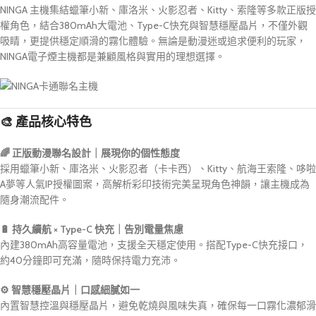
NINGA 主機集結蠟筆小新、庫洛米、火影忍者、Kitty、索隆等多款正版授
權角色，結合380mAh大電池、Type-C快充與智慧穩壓晶片，不僅外觀
吸睛，更提供穩定順滑的霧化體驗。無論是動漫迷或追求便利的玩家，
NINGA電子煙主機都是兼顧風格與實用的理想選擇。
🎨 產品核心特色
🌈 正版動漫聯名設計｜展現你的個性態度
採用蠟筆小新、庫洛米、火影忍者（卡卡西）、Kitty、航海王索隆、哆啦
A夢等人氣IP授權圖案，高解析彩印技術完美呈現角色神韻，讓主機成為
隨身潮流配件。
🔋 持久續航 × Type-C 快充｜告別電量焦慮
內建380mAh高容量電池，支援全天穩定使用。搭配Type-C快充接口，
約40分鐘即可充滿，隨時保持電力充沛。
⚙️ 智慧穩壓晶片｜口感細膩如一
內置智慧控溫與穩壓晶片，避免乾燒與風味失真，確保每一口霧化濃郁滑