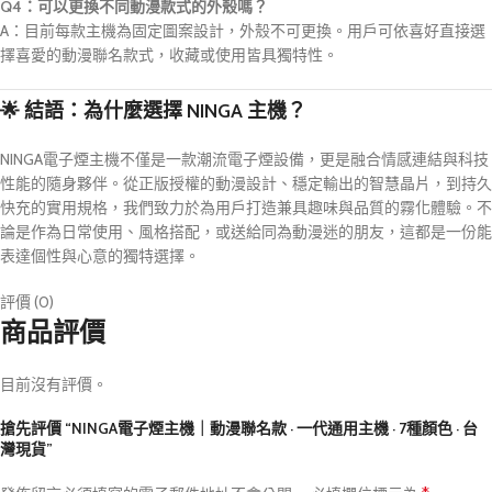
Q4：可以更換不同動漫款式的外殼嗎？
A：目前每款主機為固定圖案設計，外殼不可更換。用戶可依喜好直接選
擇喜愛的動漫聯名款式，收藏或使用皆具獨特性。
🌟 結語：為什麼選擇 NINGA 主機？
NINGA電子煙主機不僅是一款潮流電子煙設備，更是融合情感連結與科技
性能的隨身夥伴。從正版授權的動漫設計、穩定輸出的智慧晶片，到持久
快充的實用規格，我們致力於為用戶打造兼具趣味與品質的霧化體驗。不
論是作為日常使用、風格搭配，或送給同為動漫迷的朋友，這都是一份能
表達個性與心意的獨特選擇。
評價 (0)
商品評價
目前沒有評價。
搶先評價 “NINGA電子煙主機｜動漫聯名款 · 一代通用主機 · 7種顏色 · 台
灣現貨”