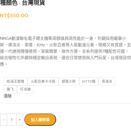
種顏色 · 台灣現貨
NT$
550.00
NINGA動漫聯名電子煙主機集高顏值與高性能於一身，外觀採用蠟筆小
新、庫洛米、索隆、Kitty、火影忍者等人氣動漫元素，吸睛又有質感。支
援一代通用煙彈使用，安裝簡單、操作方便。全系列提供7種配色可選，
結合個性化外觀與穩定輸出表現，適合日常使用與入門玩家，台灣現貨供
應。
航海王索隆
火影忍者卡卡西
蜡笔小新
KITTY猫
库洛米
路飞
叮当猫
清除
加入購物車