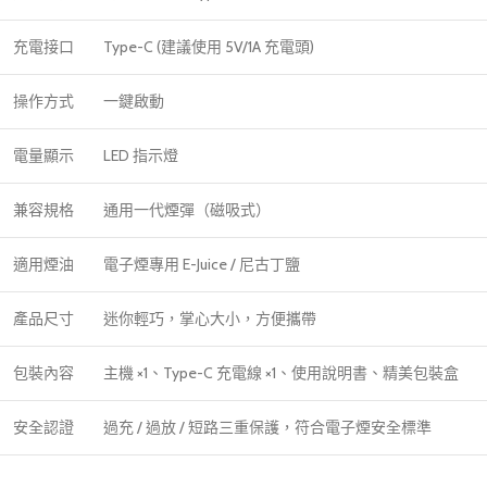
充電接口
Type-C (建議使用 5V/1A 充電頭)
操作方式
一鍵啟動
電量顯示
LED 指示燈
兼容規格
通用一代煙彈（磁吸式）
適用煙油
電子煙專用 E-Juice / 尼古丁鹽
產品尺寸
迷你輕巧，掌心大小，方便攜帶
包裝內容
主機 ×1、Type-C 充電線 ×1、使用說明書、精美包裝盒
安全認證
過充 / 過放 / 短路三重保護，符合電子煙安全標準