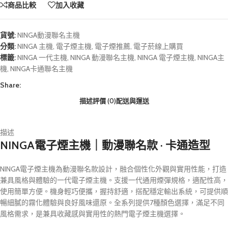
商品比較
加入收藏
貨號:
NINGA動漫聯名主機
分類:
NINGA 主機
,
電子煙主機
,
電子煙推薦
,
電子菸線上購買
標籤:
NINGA 一代主機
,
NINGA 動漫聯名主機
,
NINGA 電子煙主機
,
NINGA主
機
,
NINGA卡通聯名主機
Share:
描述
評價 (0)
配送與運送
描述
NINGA電子煙主機｜動漫聯名款 · 卡通造型
NINGA電子煙主機為動漫聯名款設計，融合個性化外觀與實用性能，打造
兼具風格與體驗的一代電子煙主機。支援一代通用煙彈規格，適配性高，
使用簡單方便。機身輕巧便攜，握持舒適，搭配穩定輸出系統，可提供順
暢細膩的霧化體驗與良好風味還原。全系列提供7種顏色選擇，滿足不同
風格需求，是兼具收藏感與實用性的熱門電子煙主機選擇。