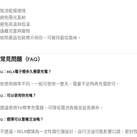
陰涼乾燥環境
避免陽光直射
避免高溫與低溫
遠離兒童與寵物
依照產品包裝標示保存，可維持最佳風味。
常見問題（FAQ）
Q：RELX電子煙多久需要充電？
依使用頻率不同，一般可使用一整天，電量不足時再充電即可。
Q：可以使用快充嗎？
建議使用5V標準充電器，可降低電池負擔並延長壽命。
Q：煙彈可以重複注油嗎？
不建議。RELX煙彈為一次性霧化彈設計，自行注油可能影響口感、密封