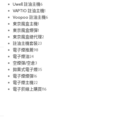
Uwell 註油主機
6
VAPTIO 註油主機
1
Voopoo 註油主機
6
東京魔盒主機
1
東京魔盒煙彈
1
東京魔盒總代理
2
註油主機套裝
23
電子煙推薦
98
電子煙油
24
空煙彈/空倉
3
拋棄式電子煙
35
電子煙煙彈
16
電子煙主機
22
電子菸線上購買
116