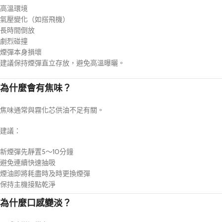
高溫環境
氣壓變化（如搭飛機）
長時間倒放
劇烈碰撞
煙彈本身損壞
建議保持煙彈直立存放，避免高溫曝曬。
為什麼會有焦味？
焦味通常與霧化芯供油不足有關。
建議：
新煙彈先靜置5～10分鐘
避免連續快速抽吸
煙油即將耗盡時及時更換煙彈
保持主機接點乾淨
為什麼口感變淡？