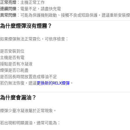
正常亮燈
：主機正常工作
連續閃爍
：電量不足，請盡快充電
異常閃爍
：可能為保護機制啟動、接觸不良或短路保護，建議重新安裝煙
為什麼煙彈沒有煙霧？
如果煙彈無法正常霧化，可依序檢查：
是否安裝到位
主機是否有電
接點是否有冷凝液
煙彈是否已耗盡
是否因長時間放置造成導油不足
若仍無法恢復，建議
更換新的RELX煙彈
。
為什麼會漏油？
煙彈少量冷凝液屬於正常現象。
若出現較明顯漏油，通常可能為：