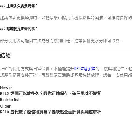
Q：主機多久需要清潔？
建議每次更換煙彈時，以乾淨紙巾擦拭主機接點與冷凝液，可維持良好的
Q：喉嚨乾是正常的嗎？
部分使用者可能因甘油成分而感到口乾，建議多補充水分即可改善。
結語
正確的使用方式與日常保養，不僅能提升
RELX電子煙
的口感與穩定性，
認產品是否安裝正確，再聯繫購買通路或客服協助處理，讓每一次使用都
Newer
RELX 煙彈可以放多久？教你正確保存，確保風味不變質
Back to list
Older
RELX 五代電子煙值得買嗎？優缺點全面評測與深度解析