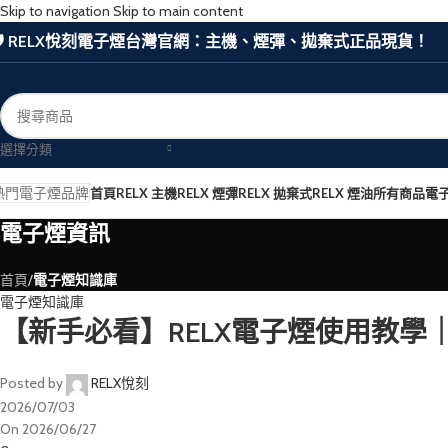
Skip to navigation
Skip to main content
🛡️ RELX悅刻電子煙台灣官網：主機、煙彈、拋棄式正品現貨！
選擇分類
熱門電子煙品牌
首頁
RELX 主機
RELX 煙彈
RELX 拋棄式
RELX 煙油
所有商品
電
電子煙資訊
首頁
/
電子煙知識庫
電子煙知識庫
【新手必看】RELX電子煙使用教
Posted by
RELX悅刻
2026/07/03
On 2026/06/27