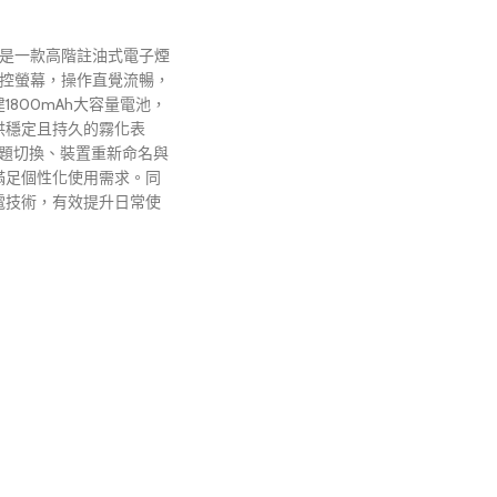
G4 Pro 是一款高階註油式電子煙
全觸控螢幕，操作直覺流暢，
1800mAh大容量電池，
供穩定且持久的霧化表
主題切換、裝置重新命名與
滿足個性化使用需求。同
充電技術，有效提升日常使