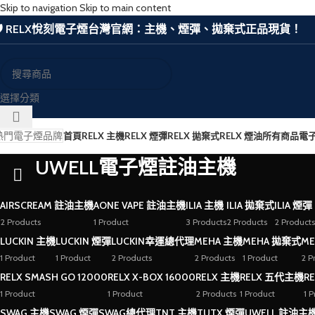
Skip to navigation
Skip to main content
🛡️ RELX悅刻電子煙台灣官網：主機、煙彈、拋棄式正品現貨！
選擇分類
熱門電子煙品牌
首頁
RELX 主機
RELX 煙彈
RELX 拋棄式
RELX 煙油
所有商品
電
UWELL電子煙註油主機
AIRSCREAM 註油主機
AONE VAPE 註油主機
ILIA 主機
ILIA 拋棄式
ILIA 煙彈
2 Products
1 Product
3 Products
2 Products
2 Products
LUCKIN 主機
LUCKIN 煙彈
LUCKIN幸運總代理
MEHA 主機
MEHA 拋棄式
ME
1 Product
1 Product
2 Products
2 Products
1 Product
2 P
RELX SMASH GO 12000
RELX X-BOX 16000
RELX 主機
RELX 五代主機
R
1 Product
1 Product
2 Products
1 Product
1 
SWAG 主機
SWAG 煙彈
SWAG總代理
TNT 主機
TUTX 煙彈
UWELL 註油主