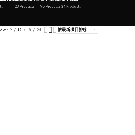
ts
23 Products
98 Products
24 Products
how
9
12
18
24