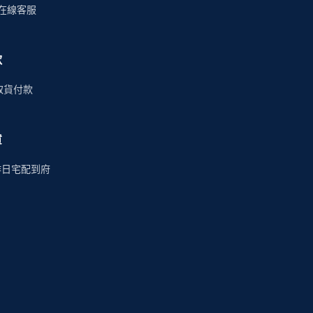
時在線客服
款
商取貨付款
貨
作日宅配到府