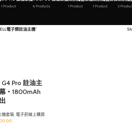
1 Product
6 Products
1 Product
1 Product
2 Produc
WELL電子煙註油主機”
S
rn G4 Pro 註油主
・1800mAh
出
主機套裝
,
電子菸線上購買
700.00