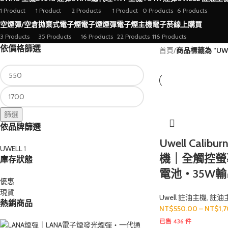
1 Product
1 Product
2 Products
1 Product
0 Products
6 Products
空煙彈/空倉
拋棄式電子煙
電子煙煙彈
電子煙主機
電子菸線上購買
3 Products
35 Products
16 Products
22 Products
116 Products
依價格篩選
首頁
/
商品標籤為 “U
篩選
依品牌篩選
Uwell Calibu
UWELL
1
機｜全觸控螢幕
庫存狀態
電池・35W輸
優惠
現貨
Uwell 註油主機
,
註油
熱銷商品
NT$
550.00
–
NT$
1,
已售 436 件