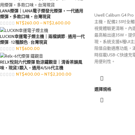
LANA煙彈｜LANA電子煙發光煙彈・一代通用
Uwell Caliburn 
煙彈・多款口味・台灣現貨
主機，配備2.51吋
NT$
260.00
–
NT$
2,600.00
視覺體驗更清晰。內建
最高輸出達35W，提
LUCKIN幸運電子煙主機｜兩檔調節 · 通用一代
現。系統支援6種UI
煙彈 · 12種顏色 · 台灣現貨
阻值自動適應功能，
NT$
600.00
時搭載USB-C快速
用便利性。
RELX悅刻六代煙彈 勁涼鐵觀音｜清香茶韻風
味・現貨3顆入・通用4/5/6代主機
NT$
400.00
–
NT$
2,200.00
選擇規格