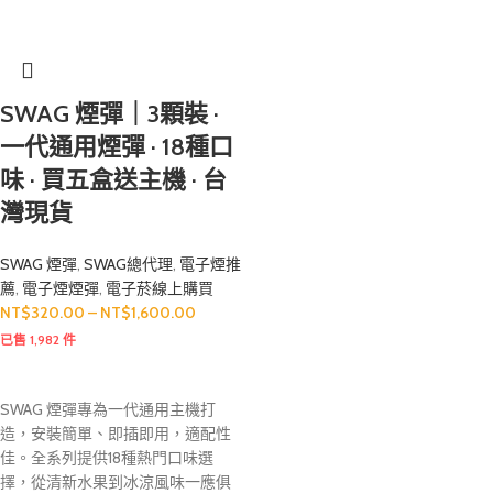
SWAG 煙彈｜3顆裝 ·
一代通用煙彈 · 18種口
味 · 買五盒送主機 · 台
灣現貨
SWAG 煙彈
,
SWAG總代理
,
電子煙推
薦
,
電子煙煙彈
,
電子菸線上購買
NT$
320.00
–
NT$
1,600.00
已售 1,982 件
SWAG 煙彈專為一代通用主機打
造，安裝簡單、即插即用，適配性
佳。全系列提供18種熱門口味選
擇，從清新水果到冰涼風味一應俱