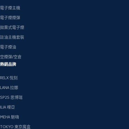
電子煙主機
電子煙煙彈
拋棄式電子煙
註油主機套裝
電子煙油
空煙彈/空倉
熱銷品牌
RELX 悅刻
LANA 拉娜
SP2S 思博瑞
ILIA 哩亞
MEHA 魅嗨
TOKYO 東京魔盒