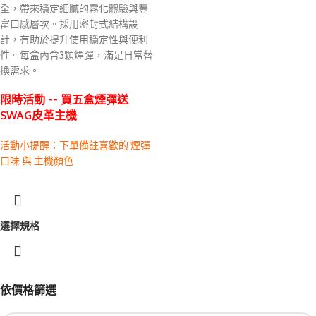
全，帶來穩定細膩的霧化體驗與豐
富口感層次。採用密封式結構設
計，有助於提升使用穩定性與便利
性。每盒內含3顆煙彈，滿足日常替
換需求。
限時活動 -- 買五盒煙彈送
SWAG皮革主機
活動小提醒：下單備註喜歡的 煙彈
口味 與 主機顏色
選擇規格
依價格篩選