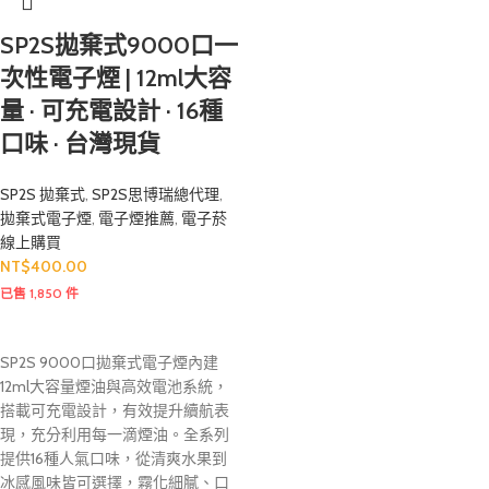
SP2S拋棄式9000口一
次性電子煙 | 12ml大容
量 · 可充電設計 · 16種
口味 · 台灣現貨
SP2S 拋棄式
,
SP2S思博瑞總代理
,
拋棄式電子煙
,
電子煙推薦
,
電子菸
線上購買
NT$
400.00
已售 1,850 件
SP2S 9000口拋棄式電子煙內建
12ml大容量煙油與高效電池系統，
搭載可充電設計，有效提升續航表
現，充分利用每一滴煙油。全系列
提供16種人氣口味，從清爽水果到
冰感風味皆可選擇，霧化細膩、口