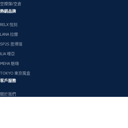
空煙彈/空倉
熱銷品牌
RELX 悅刻
LANA 拉娜
SP2S 思博瑞
ILIA 哩亞
MEHA 魅嗨
TOKYO 東京魔盒
客戶服務
關於我們
聯絡我們
退換貨政策
隱私權政策