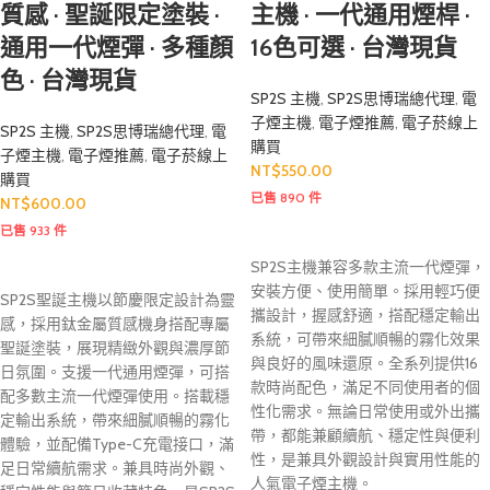
質感 · 聖誕限定塗裝 ·
主機 · 一代通用煙桿 ·
通用一代煙彈 · 多種顏
16色可選 · 台灣現貨
色 · 台灣現貨
SP2S 主機
,
SP2S思博瑞總代理
,
電
子煙主機
,
電子煙推薦
,
電子菸線上
SP2S 主機
,
SP2S思博瑞總代理
,
電
購買
子煙主機
,
電子煙推薦
,
電子菸線上
NT$
550.00
購買
已售 890 件
NT$
600.00
已售 933 件
SP2S主機兼容多款主流一代煙彈，
安裝方便、使用簡單。採用輕巧便
SP2S聖誕主機以節慶限定設計為靈
攜設計，握感舒適，搭配穩定輸出
感，採用鈦金屬質感機身搭配專屬
系統，可帶來細膩順暢的霧化效果
聖誕塗裝，展現精緻外觀與濃厚節
與良好的風味還原。全系列提供16
日氛圍。支援一代通用煙彈，可搭
款時尚配色，滿足不同使用者的個
配多數主流一代煙彈使用。搭載穩
性化需求。無論日常使用或外出攜
定輸出系統，帶來細膩順暢的霧化
帶，都能兼顧續航、穩定性與便利
體驗，並配備Type-C充電接口，滿
性，是兼具外觀設計與實用性能的
足日常續航需求。兼具時尚外觀、
人氣電子煙主機。