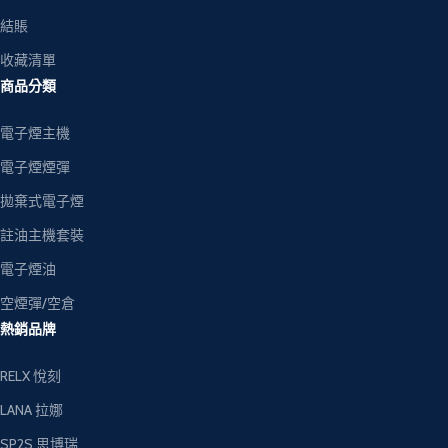
結賬
收藏清單
商品分類
電子煙主機
電子煙煙彈
拋棄式電子煙
註油主機套裝
電子煙油
空煙彈/空倉
熱銷品牌
RELX 悅刻
LANA 拉娜
SP2S 思博瑞