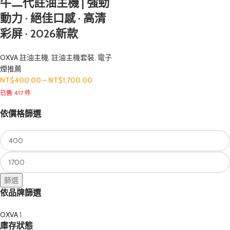
牛二代註油主機 | 強勁
動力 · 絕佳口感 · 高清
彩屏 · 2026新款
OXVA 註油主機
,
註油主機套裝
,
電子
煙推薦
NT$
400.00
–
NT$
1,700.00
已售 417 件
依價格篩選
篩選
依品牌篩選
OXVA
1
庫存狀態