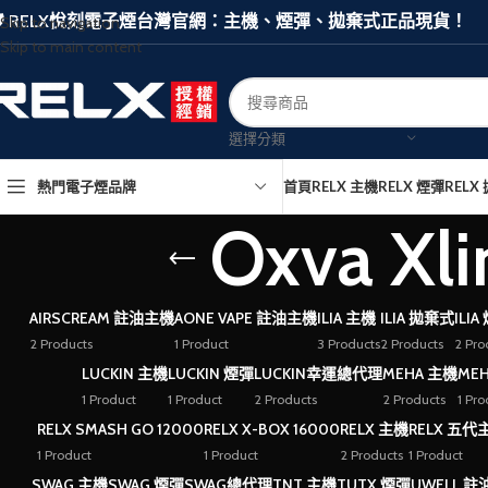
🛡️ RELX悅刻電子煙台灣官網：主機、煙彈、拋棄式正品現貨！
Skip to navigation
Skip to main content
選擇分類
熱門電子煙品牌
首頁
RELX 主機
RELX 煙彈
RELX
Oxva 
AIRSCREAM 註油主機
AONE VAPE 註油主機
ILIA 主機
ILIA 拋棄式
ILIA
2 Products
1 Product
3 Products
2 Products
2 Pro
LUCKIN 主機
LUCKIN 煙彈
LUCKIN幸運總代理
MEHA 主機
ME
1 Product
1 Product
2 Products
2 Products
1 Pro
RELX SMASH GO 12000
RELX X-BOX 16000
RELX 主機
RELX 五代
1 Product
1 Product
2 Products
1 Product
SWAG 主機
SWAG 煙彈
SWAG總代理
TNT 主機
TUTX 煙彈
UWELL 