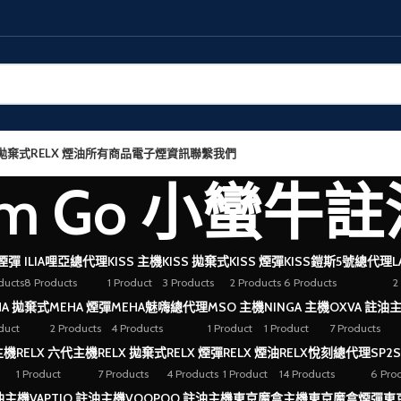
 拋棄式
RELX 煙油
所有商品
電子煙資訊
聯繫我們
Xlim Go 小蠻
 煙彈
ILIA哩亞總代理
KISS 主機
KISS 拋棄式
KISS 煙彈
KISS鎧斯5號總代理
L
ducts
8 Products
1 Product
3 Products
2 Products
6 Products
2
HA 拋棄式
MEHA 煙彈
MEHA魅嗨總代理
MSO 主機
NINGA 主機
OXVA 註油
duct
2 Products
4 Products
1 Product
1 Product
7 Products
主機
RELX 六代主機
RELX 拋棄式
RELX 煙彈
RELX 煙油
RELX悅刻總代理
SP2
1 Product
7 Products
4 Products
1 Product
14 Products
6 Pro
註油主機
VAPTIO 註油主機
VOOPOO 註油主機
東京魔盒主機
東京魔盒煙彈
東