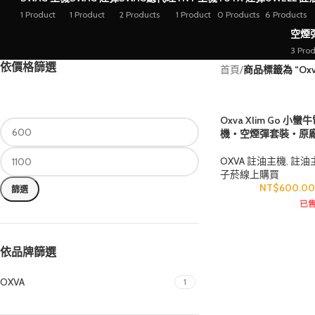
1 Product
1 Product
2 Products
1 Product
0 Products
6 Products
空煙
3 Prod
依價格篩選
首頁
/
商品標籤為 “Oxv
Oxva Xlim Go
機・空煙彈套裝・原
OXVA 註油主機
,
註油
子菸線上購買
NT$
600.0
篩選
已售
依品牌篩選
OXVA
1