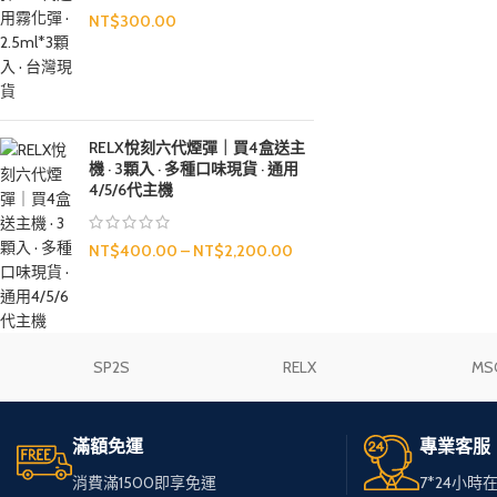
NT$
300.00
RELX悅刻六代煙彈｜買4盒送主
機 · 3顆入 · 多種口味現貨 · 通用
4/5/6代主機
NT$
400.00
–
NT$
2,200.00
SP2S
RELX
MS
滿額免運
專業客服
消費滿1500即享免運
7*24小時