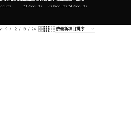
roducts
23 Products
98 Products
24 Products
w
9
12
18
24
換彈式電子煙主機
精選多款風格質感主機，為您
呈現極致的換彈式體驗。
查看更多 >>
換彈式電子煙主機