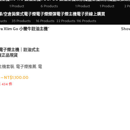
1 Product
6 Products
1 Product
1 Product
2 P
彈/空倉
拋棄式電子煙
電子煙煙彈
電子煙主機
電子菸線上購買
ucts
35 Products
16 Products
22 Products
116 Products
a Xlim Go 小蠻牛註油主機”
Sho
換彈式電子煙主機
RELX 主機
 小蠻牛電子煙主機｜註油式主
LANA 主機
廠正品現貨
SP2S 主機
主機套裝
,
電子煙推薦
,
電
ILIA 主機
0
–
NT$
1,100.00
MEHA 主機
 434 件
換彈式電子煙主機
東京魔盒主機
RELX 主機
KISS 主機
LANA 主機
LUCKIN 主機
SP2S 主機
MSO 主機
ILIA 主機
SWAG 主機