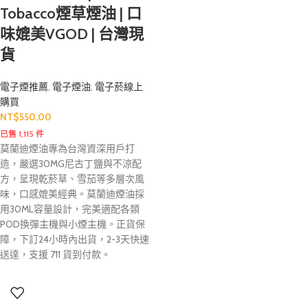
Tobacco煙草煙油 | 口
味媲美VGOD | 台灣現
貨
電子煙推薦
,
電子煙油
,
電子菸線上
購買
NT$
550.00
已售 1,115 件
莫蘭迪煙油專為台灣資深用戶打
造，嚴選30MG尼古丁鹽與不涼配
方，呈現乾菸草、雪茄等多層次風
味，口感媲美經典。莫蘭迪煙油採
用30ML容量設計，完美適配各類
POD換彈主機與小煙主機。正貨保
障，下訂24小時內出貨，2-3天快速
送達，支援 711 貨到付款。