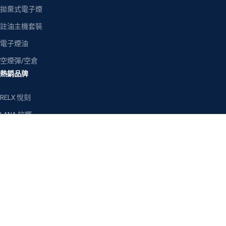
拋棄式電子煙
註油主機套裝
電子煙油
空煙彈/空倉
熱銷品牌
RELX 悅刻
LANA 拉娜
SP2S 思博瑞
ILIA 哩亞
MEHA 魅嗨
TOKYO 東京魔盒
客戶服務
關於我們