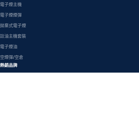
電子煙主機
電子煙煙彈
拋棄式電子煙
註油主機套裝
電子煙油
空煙彈/空倉
熱銷品牌
RELX 悅刻
LANA 拉娜
SP2S 思博瑞
ILIA 哩亞
MEHA 魅嗨
TOKYO 東京魔盒