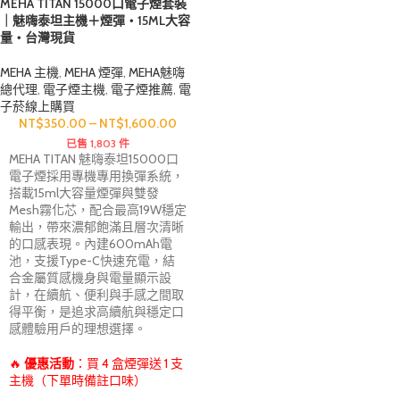
MEHA TITAN 15000口電子煙套裝
｜魅嗨泰坦主機＋煙彈・15ML大容
量・台灣現貨
MEHA 主機
,
MEHA 煙彈
,
MEHA魅嗨
總代理
,
電子煙主機
,
電子煙推薦
,
電
子菸線上購買
NT$
350.00
–
NT$
1,600.00
已售 1,803 件
MEHA TITAN 魅嗨泰坦15000口
電子煙採用專機專用換彈系統，
搭載15ml大容量煙彈與雙發
Mesh霧化芯，配合最高19W穩定
輸出，帶來濃郁飽滿且層次清晰
的口感表現。內建600mAh電
池，支援Type-C快速充電，結
合金屬質感機身與電量顯示設
計，在續航、便利與手感之間取
得平衡，是追求高續航與穩定口
感體驗用戶的理想選擇。
🔥
優惠活動
：買 4 盒煙彈送 1 支
主機（下單時備註口味）