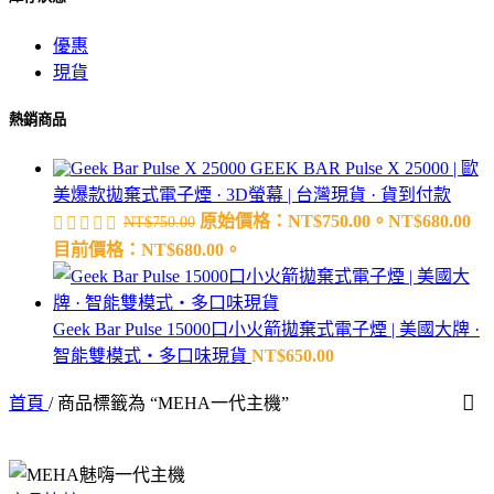
優惠
現貨
熱銷商品
GEEK BAR Pulse X 25000 | 歐
美爆款拋棄式電子煙 · 3D螢幕 | 台灣現貨 · 貨到付款
原始價格：NT$750.00。
NT$
680.00
NT$
750.00
目前價格：NT$680.00。
Geek Bar Pulse 15000口小火箭拋棄式電子煙 | 美國大牌 ·
智能雙模式・多口味現貨
NT$
650.00
首頁
/
商品標籤為 “MEHA一代主機”