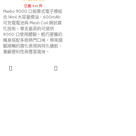
已售 941 件
Marbo 9000 口拋棄式電子煙結
合 14ml 大容量煙油、600mAh
可充電電池與 Mesh Coil 網狀霧
化技術，單支最高約可提供
9000 口使用體驗。輕巧便攜的
機身搭配多款熱門口味，帶來細
膩順暢的霧化表現與持久續航，
兼顧便利性與豐富風味。
選擇規格