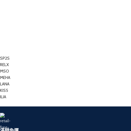
SP2S
RELX
MSO
MEHA
LANA
KIS5
ILIA
滿額免運