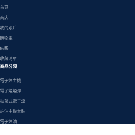
首頁
商店
我的賬戶
購物車
結賬
收藏清單
商品分類
電子煙主機
電子煙煙彈
拋棄式電子煙
註油主機套裝
電子煙油
空煙彈/空倉