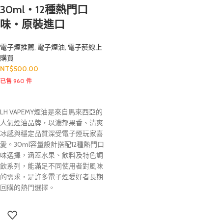
30ml・12種熱門口
味・原裝進口
電子煙推薦
,
電子煙油
,
電子菸線上
購買
NT$
500.00
已售 960 件
LH VAPEMY煙油是來自馬來西亞的
人氣煙油品牌，以濃郁果香、清爽
冰感與穩定品質深受電子煙玩家喜
愛。30ml容量設計搭配12種熱門口
味選擇，涵蓋水果、飲料及特色調
飲系列，能滿足不同使用者對風味
的需求，是許多電子煙愛好者長期
回購的熱門選擇。