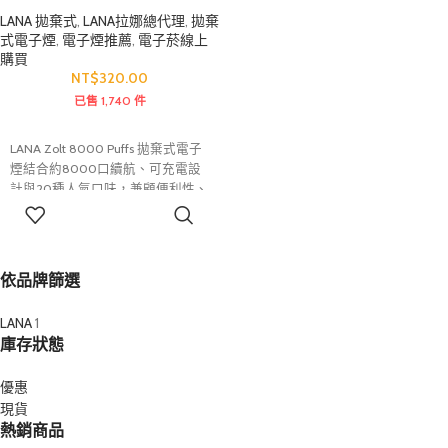
LANA 拋棄式
,
LANA拉娜總代理
,
拋棄
式電子煙
,
電子煙推薦
,
電子菸線上
購買
NT$
320.00
已售 1,740 件
LANA Zolt 8000 Puffs 拋棄式電子
煙結合約8000口續航、可充電設
計與20種人氣口味，兼顧便利性、
口感表現與長效使用體驗。一次性
選擇規格
免維護設計讓使用更加輕鬆，無論
日常使用或外出攜帶，都能享受穩
定順暢的霧化體驗，是兼具實用性
依品牌篩選
與便利性的熱門拋棄式電子煙選
擇。
LANA
1
庫存狀態
優惠
現貨
熱銷商品