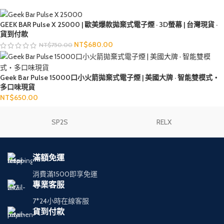
GEEK BAR Pulse X 25000 | 歐美爆款拋棄式電子煙 · 3D螢幕 | 台灣現貨 ·
貨到付款
NT$
680.00
NT$
750.00
Geek Bar Pulse 15000口小火箭拋棄式電子煙 | 美國大牌 · 智能雙模式・
多口味現貨
NT$
650.00
SP2S
RELX
滿額免運
消費滿1500即享免運
專業客服
7*24小時在線客服
貨到付款