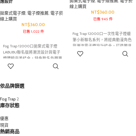
拋棄式電子煙
,
電子煙推薦
,
電子菸
應設計
線上購買
NT$
360.00
拋棄式電子煙
,
電子煙推薦
,
電子菸
線上購買
已售 945 件
NT$
360.00
已售 1,022 件
Fog Trap 12000口一次性電子煙蠟
筆小新聯名系列，將經典動漫角色
與潮流電子煙設計結合，打造獨具
Fog Trap 12000口拋棄式電子煙
特色的收藏級外觀。內建大容量煙
LABUBU聯名版將潮流設計與電子
選擇規格
油與高效能電池，搭配可充電設
煙體驗完美結合，特色聯名外觀更
計，最高約可提供12000口持久續
具辨識度與收藏價值。內建大容量
選擇規格
航。全系列提供10種人氣口味選
煙油與高效電池系統，搭配可充電
擇，涵蓋水果、冰感及特色風味，
設計，最高約可提供12000口續航
口感層次豐富且霧化細膩。
表現。全系列提供10款熱門口味選
依品牌篩選
擇，霧化細膩、口感豐富，是兼顧
外觀設計與使用體驗的人氣一次性
Fog Trap
2
電子煙產品。
庫存狀態
優惠
現貨
熱銷商品