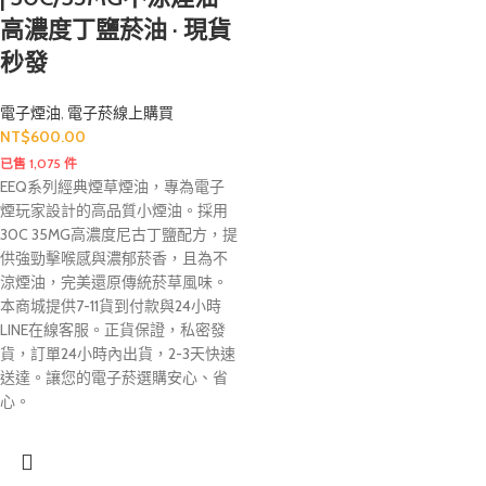
高濃度丁鹽菸油 · 現貨
秒發
電子煙油
,
電子菸線上購買
NT$
600.00
已售 1,075 件
EEQ系列經典煙草煙油，專為電子
煙玩家設計的高品質小煙油。採用
30C 35MG高濃度尼古丁鹽配方，提
供強勁擊喉感與濃郁菸香，且為不
涼煙油，完美還原傳統菸草風味。
本商城提供7-11貨到付款與24小時
LINE在線客服。正貨保證，私密發
貨，訂單24小時內出貨，2-3天快速
送達。讓您的電子菸選購安心、省
心。