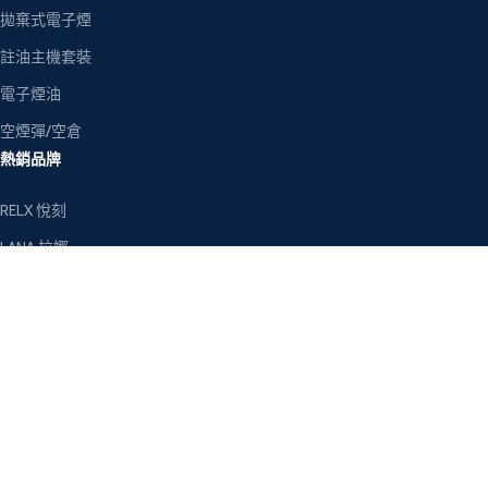
拋棄式電子煙
註油主機套裝
電子煙油
空煙彈/空倉
熱銷品牌
RELX 悅刻
LANA 拉娜
SP2S 思博瑞
ILIA 哩亞
MEHA 魅嗨
TOKYO 東京魔盒
客戶服務
關於我們