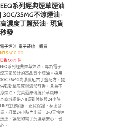
EEQ系列經典煙草煙油
| 30C/35MG不涼煙油 ·
高濃度丁鹽菸油 · 現貨
秒發
電子煙油
,
電子菸線上購買
NT$
600.00
已售 1,075 件
EEQ系列經典煙草煙油，專為電子
煙玩家設計的高品質小煙油。採用
30C 35MG高濃度尼古丁鹽配方，提
供強勁擊喉感與濃郁菸香，且為不
涼煙油，完美還原傳統菸草風味。
本商城提供7-11貨到付款與24小時
LINE在線客服。正貨保證，私密發
貨，訂單24小時內出貨，2-3天快速
送達。讓您的電子菸選購安心、省
心。