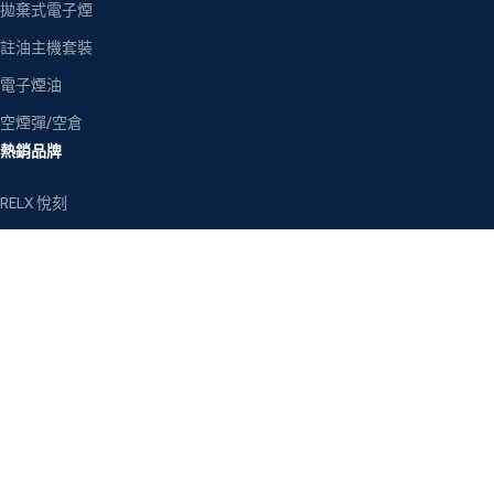
拋棄式電子煙
註油主機套裝
電子煙油
空煙彈/空倉
熱銷品牌
RELX 悅刻
LANA 拉娜
SP2S 思博瑞
ILIA 哩亞
MEHA 魅嗨
TOKYO 東京魔盒
客戶服務
關於我們