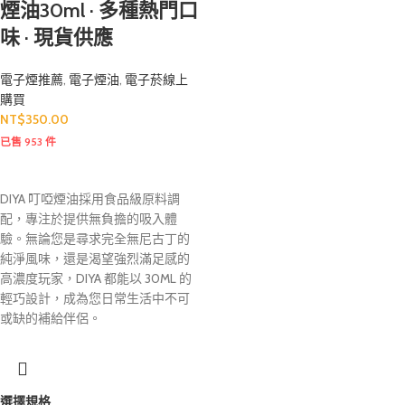
煙油30ml · 多種熱門口
味 · 現貨供應
電子煙推薦
,
電子煙油
,
電子菸線上
購買
NT$
350.00
已售 953 件
DIYA 叮啞煙油採用食品級原料調
配，專注於提供無負擔的吸入體
驗。無論您是尋求完全無尼古丁的
純淨風味，還是渴望強烈滿足感的
高濃度玩家，DIYA 都能以 30ML 的
輕巧設計，成為您日常生活中不可
或缺的補給伴侶。
選擇規格