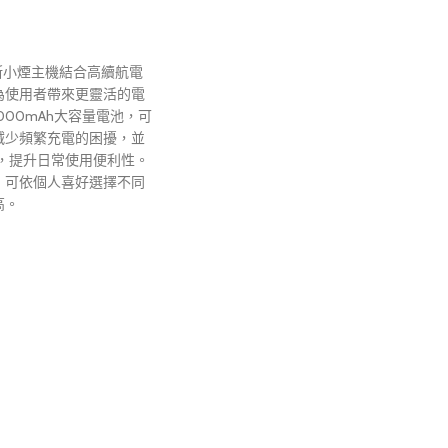
S 宙斯小煙主機結合高續航電
為使用者帶來更靈活的電
000mAh大容量電池，可
減少頻繁充電的困擾，並
充電，提升日常使用便利性。
，可依個人喜好選擇不同
高。