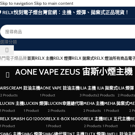
Skip to navigation
Skip to main content
🛡️ RELX悅刻電子煙台灣官網：主機、煙彈、拋棄式正品現貨！
選擇分類
熱門電子煙品牌
首頁
RELX 主機
RELX 煙彈
RELX 拋棄式
RELX 煙油
所有商品
電
AONE VAPE ZEUS 宙斯小煙主機
AIRSCREAM 註油主機
AONE VAPE 註油主機
ILIA 主機
ILIA 拋棄式
ILIA 煙彈
2 Products
1 Product
3 Products
2 Products
2 Products
LUCKIN 主機
LUCKIN 煙彈
LUCKIN幸運總代理
MEHA 主機
MEHA 拋棄式
ME
1 Product
1 Product
2 Products
2 Products
1 Product
2 P
RELX SMASH GO 12000
RELX X-BOX 16000
RELX 主機
RELX 五代主機
R
1 Product
1 Product
2 Products
1 Product
1 
SWAG 主機
SWAG 煙彈
SWAG總代理
TNT 主機
TUTX 煙彈
UWELL 註油主