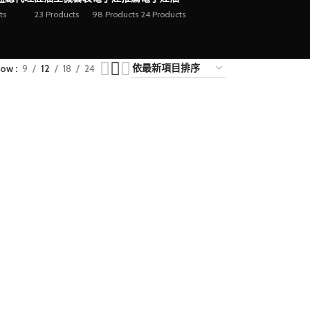
ts
23 Products
98 Products
24 Products
how
9
12
18
24