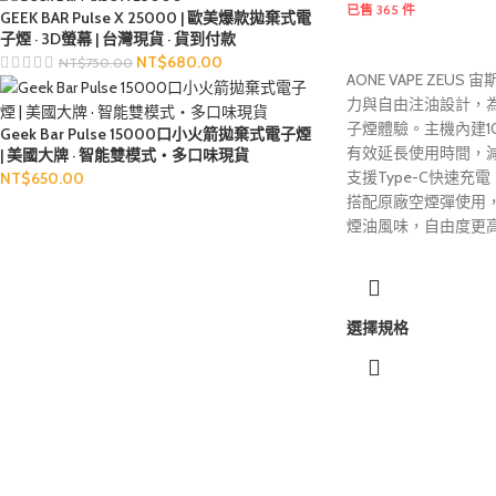
已售 365 件
GEEK BAR Pulse X 25000 | 歐美爆款拋棄式電
子煙 · 3D螢幕 | 台灣現貨 · 貨到付款
NT$
680.00
NT$
750.00
AONE VAPE ZEU
力與自由注油設計，
子煙體驗。主機內建1
Geek Bar Pulse 15000口小火箭拋棄式電子煙
有效延長使用時間，
| 美國大牌 · 智能雙模式・多口味現貨
支援Type-C快速
NT$
650.00
搭配原廠空煙彈使用
煙油風味，自由度更
選擇規格