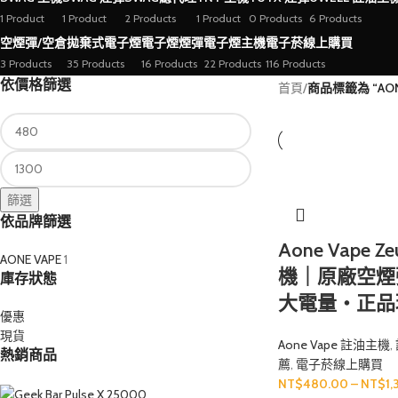
1 Product
1 Product
2 Products
1 Product
0 Products
6 Products
空煙彈/空倉
拋棄式電子煙
電子煙煙彈
電子煙主機
電子菸線上購買
3 Products
35 Products
16 Products
22 Products
116 Products
依價格篩選
首頁
/
商品標籤為 “AON
篩選
依品牌篩選
Aone Vape 
AONE VAPE
1
機｜原廠空煙彈
庫存狀態
大電量・正品
優惠
現貨
Aone Vape 註油主機
,
熱銷商品
薦
,
電子菸線上購買
NT$
480.00
–
NT$
1