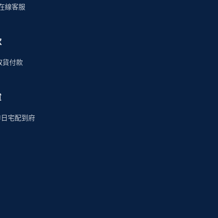
時在線客服
款
商取貨付款
貨
作日宅配到府