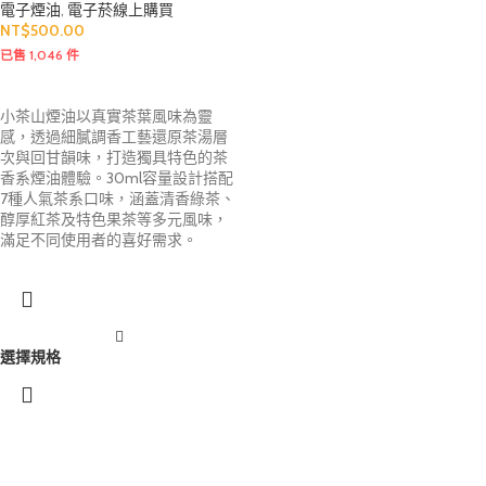
電子煙油
,
電子菸線上購買
NT$
500.00
已售 1,046 件
小茶山煙油以真實茶葉風味為靈
感，透過細膩調香工藝還原茶湯層
次與回甘韻味，打造獨具特色的茶
香系煙油體驗。30ml容量設計搭配
7種人氣茶系口味，涵蓋清香綠茶、
醇厚紅茶及特色果茶等多元風味，
滿足不同使用者的喜好需求。
選擇規格