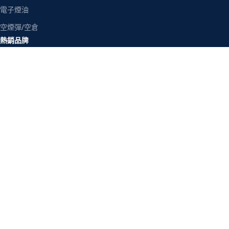
電子煙油
空煙彈/空倉
熱銷品牌
RELX 悅刻
LANA 拉娜
SP2S 思博瑞
ILIA 哩亞
MEHA 魅嗨
TOKYO 東京魔盒
客戶服務
關於我們
聯絡我們
退換貨政策