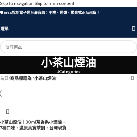
Skip to navigation
Skip to main content
🛡️ RELX悅刻電子煙台灣官網：主機、煙彈、拋棄式正品現貨！
選單
小茶山煙油
Categories
首頁
/
商品標籤為 “小茶山煙油”
小茶山煙油｜30ml茶香系小煙油・
7種口味・還原真實茶韻・台灣現貨