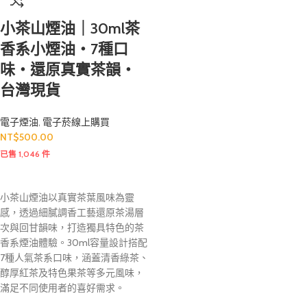
小茶山煙油｜30ml茶
香系小煙油・7種口
味・還原真實茶韻・
台灣現貨
電子煙油
,
電子菸線上購買
NT$
500.00
已售 1,046 件
小茶山煙油以真實茶葉風味為靈
感，透過細膩調香工藝還原茶湯層
次與回甘韻味，打造獨具特色的茶
香系煙油體驗。30ml容量設計搭配
7種人氣茶系口味，涵蓋清香綠茶、
醇厚紅茶及特色果茶等多元風味，
滿足不同使用者的喜好需求。