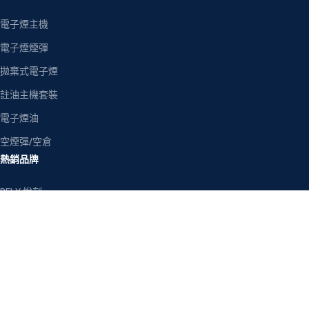
電子煙主機
電子煙煙彈
拋棄式電子煙
註油主機套裝
電子煙油
空煙彈/空倉
熱銷品牌
RELX 悅刻
LANA 拉娜
SP2S 思博瑞
ILIA 哩亞
MEHA 魅嗨