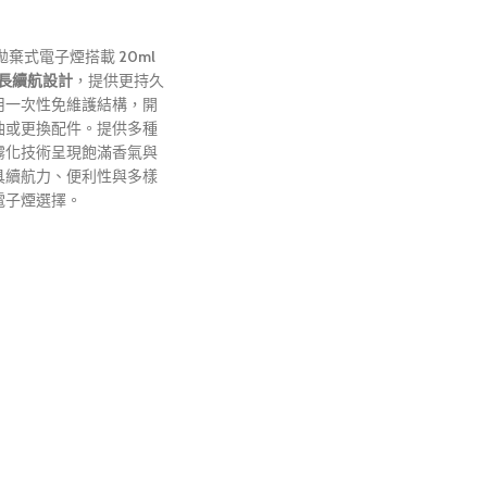
0口拋棄式電子煙搭載
20ml
長續航設計
，提供更持久
用一次性免維護結構，開
油或更換配件。提供多種
霧化技術呈現飽滿香氣與
具續航力、便利性與多樣
電子煙選擇。