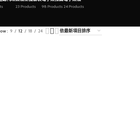
ts
23 Products
98 Products
24 Products
how
9
12
18
24