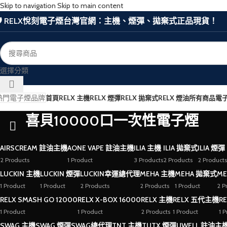
Skip to navigation
Skip to main content
🛡️ RELX悅刻電子煙台灣官網：主機、煙彈、拋棄式正品現貨！
選擇分類
熱門電子煙品牌
首頁
RELX 主機
RELX 煙彈
RELX 拋棄式
RELX 煙油
所有商品
電
喜貝10000口一次性電子煙
AIRSCREAM 註油主機
AONE VAPE 註油主機
ILIA 主機
ILIA 拋棄式
ILIA 煙彈
2 Products
1 Product
3 Products
2 Products
2 Products
LUCKIN 主機
LUCKIN 煙彈
LUCKIN幸運總代理
MEHA 主機
MEHA 拋棄式
ME
1 Product
1 Product
2 Products
2 Products
1 Product
2 P
RELX SMASH GO 12000
RELX X-BOX 16000
RELX 主機
RELX 五代主機
R
1 Product
1 Product
2 Products
1 Product
1 
SWAG 主機
SWAG 煙彈
SWAG總代理
TNT 主機
TUTX 煙彈
UWELL 註油主