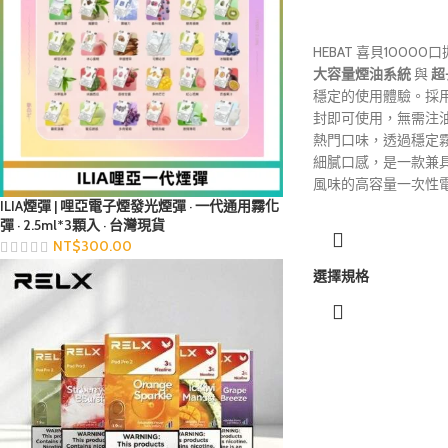
HEBAT 喜貝1000
大容量煙油系統
與
超
穩定的使用體驗。採
封即可使用，無需注
熱門口味，透過穩定
細膩口感，是一款兼
風味的高容量一次性
ILIA煙彈 | 哩亞電子煙發光煙彈 · 一代通用霧化
彈 · 2.5ml*3顆入 · 台灣現貨
NT$
300.00
選擇規格