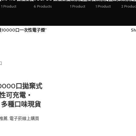
1 Product
6 Products
1 Product
1 Product
2 Produc
貝10000口一次性電子煙”
S
10000口拋棄式
性可充電・
・多種口味現貨
推薦
,
電子菸線上購買