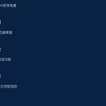
00即享免運
服
時在線客服
款
商取貨付款
貨
作日宅配到府