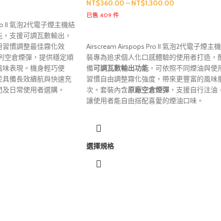
NT$
360.00
–
NT$
1,300.00
已售 409 件
ps Pro II 氣泡2代電子煙主機結
能，支援可調瓦數輸出，
用習慣調整最佳霧化效
Airscream Airspops Pro II 氣泡2代電子煙主
s 系列空倉煙彈，提供穩定順
裝專為追求個人化口感體驗的使用者打造，
風味表現。機身輕巧便
備
可調瓦數輸出功能
，可依照不同煙油與使
並具備長效續航與快速充
習慣自由調整霧化強度，帶來更豐富的風味
門及日常使用者選購。
次。套裝內含
原廠空倉煙彈
，支援自行注油
讓使用者能自由搭配喜愛的煙油口味。
選擇規格