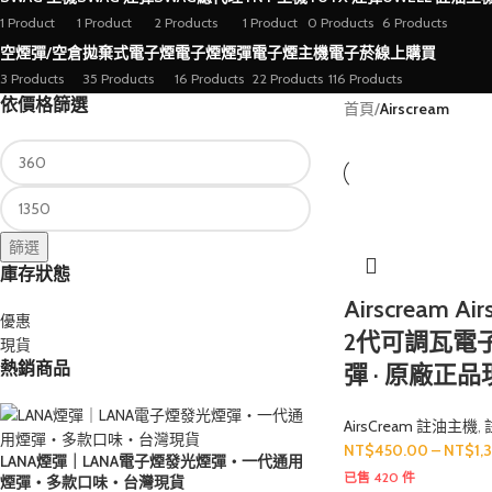
1 Product
1 Product
2 Products
1 Product
0 Products
6 Products
空煙彈/空倉
拋棄式電子煙
電子煙煙彈
電子煙主機
電子菸線上購買
3 Products
35 Products
16 Products
22 Products
116 Products
依價格篩選
首頁
/
Airscream
篩選
庫存狀態
Airscream Air
優惠
2代可調瓦電
現貨
熱銷商品
彈 · 原廠正
AirsCream 註油主機
,
NT$
450.00
–
NT$
1,
LANA煙彈｜LANA電子煙發光煙彈・一代通用
已售 420 件
煙彈・多款口味・台灣現貨