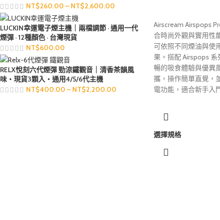
NT$
260.00
–
NT$
2,600.00
Airscream Airspo
LUCKIN幸運電子煙主機｜兩檔調節 · 通用一代
合時尚外觀與實用性
煙彈 · 12種顏色 · 台灣現貨
可依照不同煙油與使
NT$
600.00
果。搭配 Airspop
暢的吸食體驗與優異
RELX悅刻六代煙彈 勁涼鐵觀音｜清香茶韻風
攜，操作簡單直覺，
味・現貨3顆入・通用4/5/6代主機
電功能，適合新手入
NT$
400.00
–
NT$
2,200.00
選擇規格