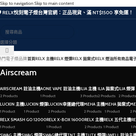
Skip to navigation
Skip to main content
🛡️ RELX悅刻電子煙台灣官網：正品現貨、滿 NT$1500 享免運！
選擇分類
熱門電子煙品牌
首頁
RELX 主機
RELX 煙彈
RELX 拋棄式
RELX 煙油
所有商品
電
Airscream
AIRSCREAM 註油主機
AONE VAPE 註油主機
ILIA 主機
ILIA 拋棄式
ILIA 煙彈
2 Products
1 Product
3 Products
2 Products
2 Products
LUCKIN 主機
LUCKIN 煙彈
LUCKIN幸運總代理
MEHA 主機
MEHA 拋棄式
ME
1 Product
1 Product
2 Products
2 Products
1 Product
2 P
RELX SMASH GO 12000
RELX X-BOX 16000
RELX 主機
RELX 五代主機
R
1 Product
1 Product
2 Products
1 Product
1 
SWAG 主機
SWAG 煙彈
SWAG總代理
TNT 主機
TUTX 煙彈
UWELL 註油主