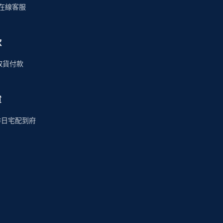
時在線客服
款
商取貨付款
貨
作日宅配到府