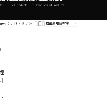
ts
23 Products
98 Products
24 Products
how
9
12
18
24
氣泡
|
線上