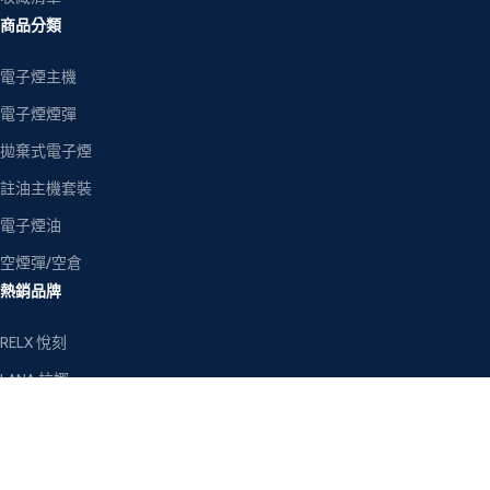
商品分類
電子煙主機
電子煙煙彈
拋棄式電子煙
註油主機套裝
電子煙油
空煙彈/空倉
熱銷品牌
RELX 悅刻
LANA 拉娜
SP2S 思博瑞
ILIA 哩亞